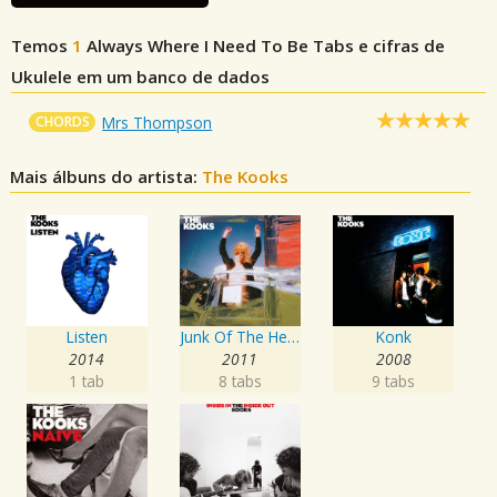
Temos
1
Always Where I Need To Be
Tabs e cifras de
Ukulele em um banco de dados
CHORDS
Mrs Thompson
Mais álbuns do artista:
The Kooks
Listen
Junk Of The Heart
Konk
2014
2011
2008
1 tab
8 tabs
9 tabs