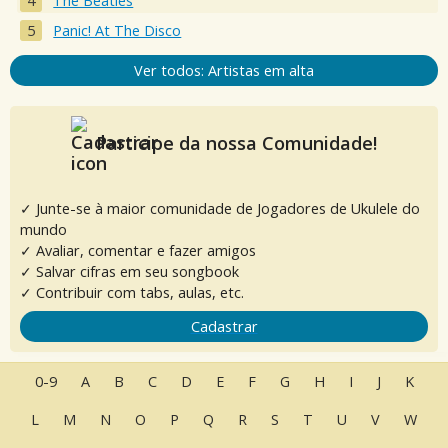
The Beatles
Panic! At The Disco
Ver todos: Artistas em alta
Participe da nossa Comunidade!
✓ Junte-se à maior comunidade de Jogadores de Ukulele do
mundo
✓ Avaliar, comentar e fazer amigos
✓ Salvar cifras em seu songbook
✓ Contribuir com tabs, aulas, etc.
Cadastrar
0-9
A
B
C
D
E
F
G
H
I
J
K
L
M
N
O
P
Q
R
S
T
U
V
W