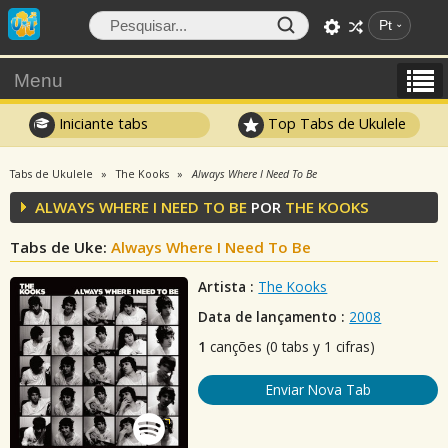
Pt
Menu
Iniciante tabs
Top Tabs de Ukulele
Tabs de Ukulele
The Kooks
Always Where I Need To Be
ALWAYS WHERE I NEED TO BE
POR
THE KOOKS
Tabs de Uke:
Always Where I Need To Be
Artista :
The Kooks
Data de lançamento :
2008
1
canções (0 tabs y 1 cifras)
Enviar Nova Tab