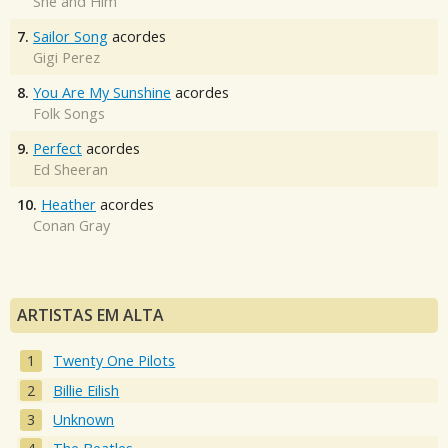
She and Him
7.
Sailor Song
acordes
Gigi Perez
8.
You Are My Sunshine
acordes
Folk Songs
9.
Perfect
acordes
Ed Sheeran
10.
Heather
acordes
Conan Gray
ARTISTAS EM ALTA
Twenty One Pilots
Billie Eilish
Unknown