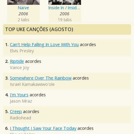
Naïve
Inside In / Inside Out
2006
2006
2 tabs
19 tabs
TOP UKE CANÇÕES (AGOSTO)
1.
Can't Help Falling In Love With You
acordes
Elvis Presley
2.
Riptide
acordes
Vance Joy
3.
Somewhere Over The Rainbow
acordes
Israel Kamakawiwo'ole
4.
I'm Yours
acordes
Jason Mraz
5.
Creep
acordes
Radiohead
6.
I Thought I Saw Your Face Today
acordes