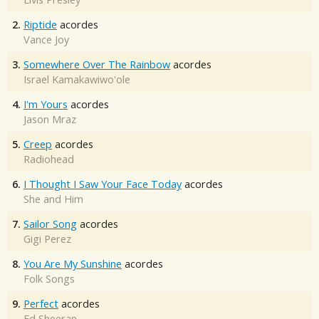
2.
Riptide
acordes
Vance Joy
3.
Somewhere Over The Rainbow
acordes
Israel Kamakawiwo'ole
4.
I'm Yours
acordes
Jason Mraz
5.
Creep
acordes
Radiohead
6.
I Thought I Saw Your Face Today
acordes
She and Him
7.
Sailor Song
acordes
Gigi Perez
8.
You Are My Sunshine
acordes
Folk Songs
9.
Perfect
acordes
Ed Sheeran