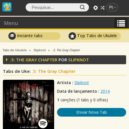
Pt
Menu
Iniciante tabs
Top Tabs de Ukulele
Tabs de Ukulele
Slipknot
.5: The Gray Chapter
.5: THE GRAY CHAPTER
POR
SLIPKNOT
Tabs de Uke:
.5: The Gray Chapter
Artista :
Slipknot
Data de lançamento :
2014
1
canções (1 tabs y 0 cifras)
Enviar Nova Tab