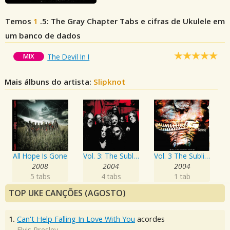
Temos
1
.5: The Gray Chapter
Tabs e cifras de Ukulele em
um banco de dados
MIX
The Devil In I
Mais álbuns do artista:
Slipknot
All Hope Is Gone
Vol. 3: The Subliminal Verses
Vol. 3 The Subliminal Verses
2008
2004
2004
5 tabs
4 tabs
1 tab
TOP UKE CANÇÕES (AGOSTO)
1.
Can't Help Falling In Love With You
acordes
Elvis Presley