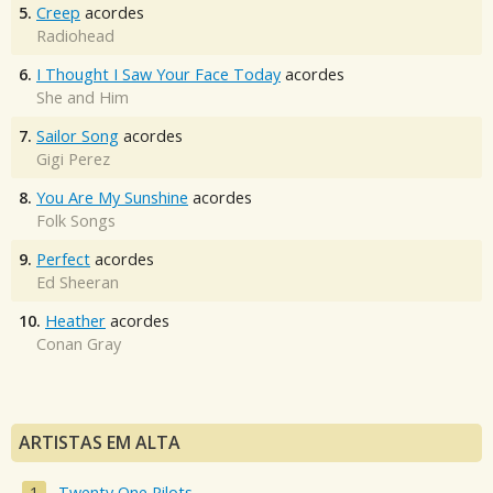
5.
Creep
acordes
Radiohead
6.
I Thought I Saw Your Face Today
acordes
She and Him
7.
Sailor Song
acordes
Gigi Perez
8.
You Are My Sunshine
acordes
Folk Songs
9.
Perfect
acordes
Ed Sheeran
10.
Heather
acordes
Conan Gray
ARTISTAS EM ALTA
Twenty One Pilots