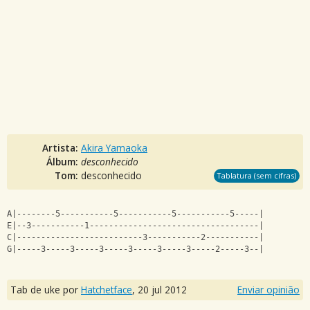
Artista:
Akira Yamaoka
Álbum:
desconhecido
Tom:
desconhecido
Tablatura (sem cifras)
A|--------5-----------5-----------5-----------5-----|
E|--3-----------1-----------------------------------|
C|--------------------------3-----------2-----------|
G|-----3-----3-----3-----3-----3-----3-----2-----3--|
Tab de uke por
Hatchetface
,
20 jul 2012
Enviar opinião