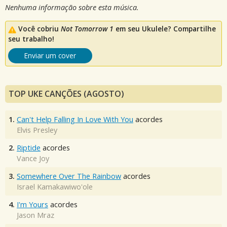
Nenhuma informação sobre esta música.
Você cobriu
Not Tomorrow 1
em seu Ukulele? Compartilhe
seu trabalho!
Enviar um cover
TOP UKE CANÇÕES (AGOSTO)
1.
Can't Help Falling In Love With You
acordes
Elvis Presley
2.
Riptide
acordes
Vance Joy
3.
Somewhere Over The Rainbow
acordes
Israel Kamakawiwo'ole
4.
I'm Yours
acordes
Jason Mraz