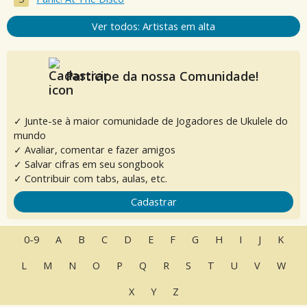
Ver todos: Artistas em alta
Participe da nossa Comunidade!
✓ Junte-se à maior comunidade de Jogadores de Ukulele do
mundo
✓ Avaliar, comentar e fazer amigos
✓ Salvar cifras em seu songbook
✓ Contribuir com tabs, aulas, etc.
Cadastrar
0-9
A
B
C
D
E
F
G
H
I
J
K
L
M
N
O
P
Q
R
S
T
U
V
W
X
Y
Z