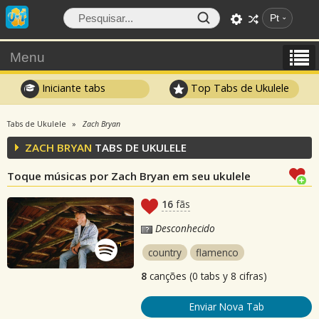
Pt
Menu
Iniciante tabs
Top Tabs de Ukulele
Tabs de Ukulele
Zach Bryan
ZACH BRYAN
TABS DE UKULELE
Toque músicas por Zach Bryan em seu ukulele
16
fãs
Desconhecido
country
flamenco
8
canções (0 tabs y 8 cifras)
Enviar Nova Tab