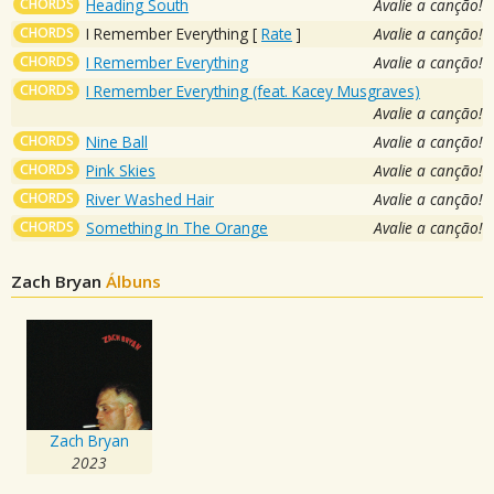
CHORDS
Heading South
Avalie a canção!
CHORDS
I Remember Everything
[
Rate
]
Avalie a canção!
CHORDS
I Remember Everything
Avalie a canção!
CHORDS
I Remember Everything (feat. Kacey Musgraves)
Avalie a canção!
CHORDS
Nine Ball
Avalie a canção!
CHORDS
Pink Skies
Avalie a canção!
CHORDS
River Washed Hair
Avalie a canção!
CHORDS
Something In The Orange
Avalie a canção!
Zach Bryan
Álbuns
Zach Bryan
2023