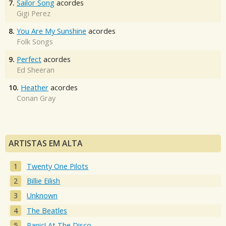
7.
Sailor Song
acordes
Gigi Perez
8.
You Are My Sunshine
acordes
Folk Songs
9.
Perfect
acordes
Ed Sheeran
10.
Heather
acordes
Conan Gray
ARTISTAS EM ALTA
Twenty One Pilots
Billie Eilish
Unknown
The Beatles
Panic! At The Disco