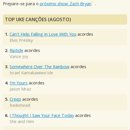
Prepare-se para o
próximo show: Zach Bryan
.
TOP UKE CANÇÕES (AGOSTO)
1.
Can't Help Falling In Love With You
acordes
Elvis Presley
2.
Riptide
acordes
Vance Joy
3.
Somewhere Over The Rainbow
acordes
Israel Kamakawiwo'ole
4.
I'm Yours
acordes
Jason Mraz
5.
Creep
acordes
Radiohead
6.
I Thought I Saw Your Face Today
acordes
She and Him