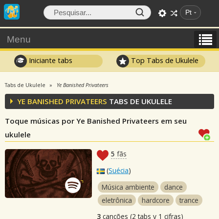
Pt
Menu
Iniciante tabs
Top Tabs de Ukulele
Tabs de Ukulele
Ye Banished Privateers
YE BANISHED PRIVATEERS
TABS DE UKULELE
Toque músicas por Ye Banished Privateers em seu
ukulele
5
fãs
(
Suécia
)
Música ambiente
dance
eletrônica
hardcore
trance
3
canções (2 tabs y 1 cifras)