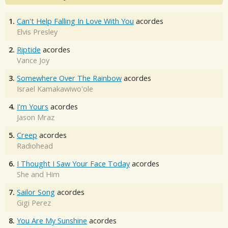
1.
Can't Help Falling In Love With You
acordes
Elvis Presley
2.
Riptide
acordes
Vance Joy
3.
Somewhere Over The Rainbow
acordes
Israel Kamakawiwo'ole
4.
I'm Yours
acordes
Jason Mraz
5.
Creep
acordes
Radiohead
6.
I Thought I Saw Your Face Today
acordes
She and Him
7.
Sailor Song
acordes
Gigi Perez
8.
You Are My Sunshine
acordes