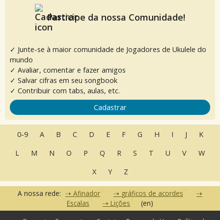
Participe da nossa Comunidade!
✓ Junte-se à maior comunidade de Jogadores de Ukulele do
mundo
✓ Avaliar, comentar e fazer amigos
✓ Salvar cifras em seu songbook
✓ Contribuir com tabs, aulas, etc.
Cadastrar
0-9
A
B
C
D
E
F
G
H
I
J
K
L
M
N
O
P
Q
R
S
T
U
V
W
X
Y
Z
A nossa rede:
Afinador
gráficos de acordes
Escalas
Lições
(en)