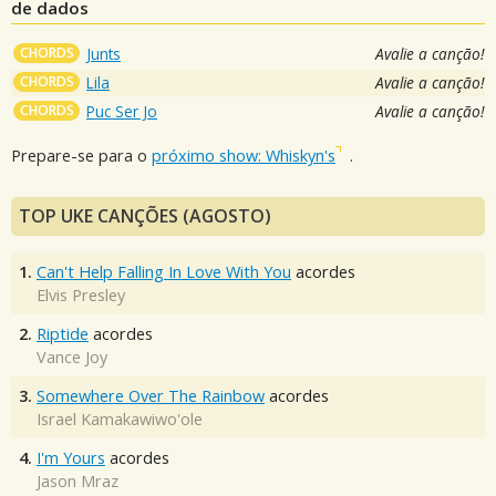
de dados
CHORDS
Junts
Avalie a canção!
CHORDS
Lila
Avalie a canção!
CHORDS
Puc Ser Jo
Avalie a canção!
Prepare-se para o
próximo show: Whiskyn's
.
TOP UKE CANÇÕES (AGOSTO)
1.
Can't Help Falling In Love With You
acordes
Elvis Presley
2.
Riptide
acordes
Vance Joy
3.
Somewhere Over The Rainbow
acordes
Israel Kamakawiwo'ole
4.
I'm Yours
acordes
Jason Mraz