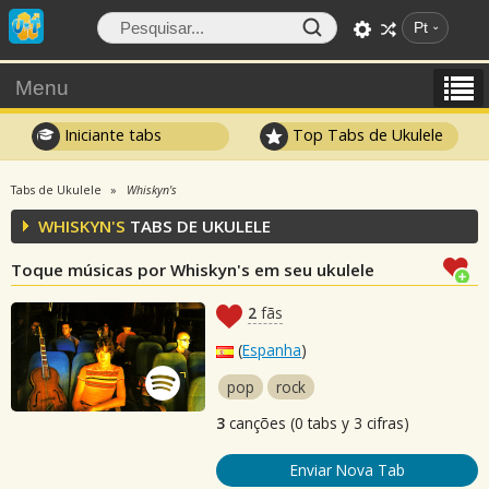
Pt
Menu
Iniciante tabs
Top Tabs de Ukulele
Tabs de Ukulele
Whiskyn's
WHISKYN'S
TABS DE UKULELE
Toque músicas por Whiskyn's em seu ukulele
2
fãs
(
Espanha
)
pop
rock
3
canções (0 tabs y 3 cifras)
Enviar Nova Tab