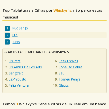
Top Tablaturas e Cifras por
Whiskyn's
, não perca estas
músicas!
Puc Ser Jo
Lila
Junts
ARTISTAS SEMELHANTES A WHISKYN'S
Els Pets
Cesk Freixas
Els Amics De Les Arts
Sopa De Cabra
Sangtraït
Sau
Lax'n'busto
Tomeu Penya
Feliu Ventura
Glaucs
Temos
3
Whiskyn's
Tabs e cifras de Ukulele em um banco