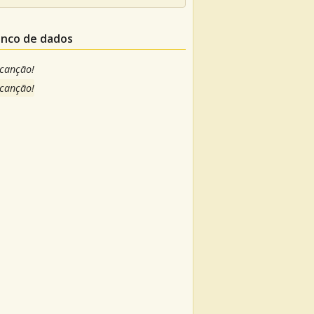
anco de dados
 canção!
 canção!