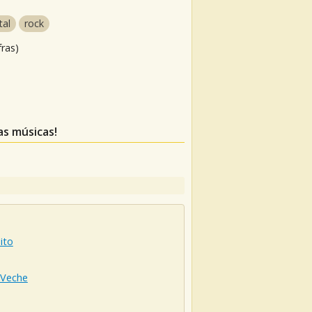
tal
rock
fras)
as músicas!
ito
Veche