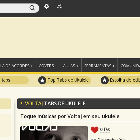
LA DE ACORDES +
COVERS +
AULAS +
FERRAMENTAS +
COMUNIDA
e tabs
Top Tabs de Ukulele
Escolha do edi
VOLTAJ
TABS DE UKULELE
Toque músicas por Voltaj em seu ukulele
0
fãs
Desconhecido