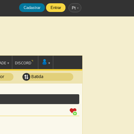
Cadastrar
Entrar
Pt
DE +
DISCORD
+
tor
Batida