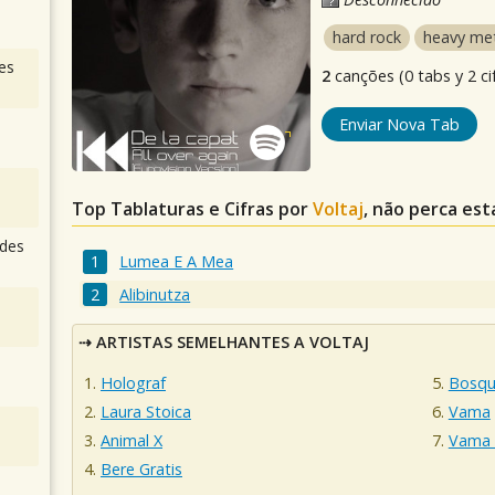
hard rock
heavy me
es
2
canções (0 tabs y 2 ci
Enviar Nova Tab
Top Tablaturas e Cifras por
Voltaj
, não perca est
des
Lumea E A Mea
Alibinutza
ARTISTAS SEMELHANTES A VOLTAJ
Holograf
Bosqu
Laura Stoica
Vama
Animal X
Vama 
Bere Gratis