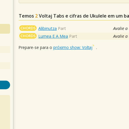
Temos
2
Voltaj
Tabs e cifras de Ukulele em um b
CHORDS
Alibinutza
Part
Avalie a
CHORDS
Lumea E A Mea
Part
Avalie a
Prepare-se para o
próximo show: Voltaj
.