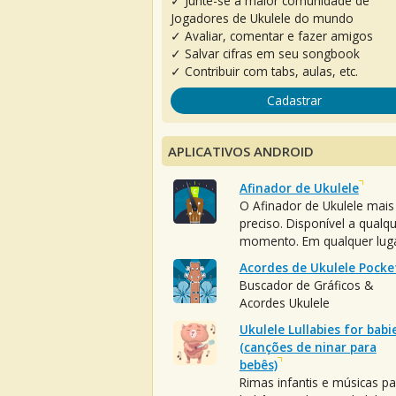
✓ Junte-se à maior comunidade de
Jogadores de Ukulele do mundo
✓ Avaliar, comentar e fazer amigos
✓ Salvar cifras em seu songbook
✓ Contribuir com tabs, aulas, etc.
Cadastrar
APLICATIVOS ANDROID
Afinador de Ukulele
O Afinador de Ukulele mais
preciso. Disponível a qualq
momento. Em qualquer luga
Acordes de Ukulele Pocke
Buscador de Gráficos &
Acordes Ukulele
Ukulele Lullabies for babi
(canções de ninar para
bebês)
Rimas infantis e músicas pa