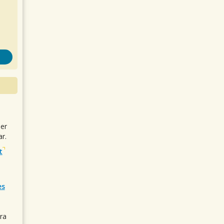
uer
r.
t
es
ra