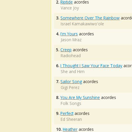
2.
Riptide
acordes
Vance Joy
3.
Somewhere Over The Rainbow
acord
Israel Kamakawiwo'ole
4.
I'm Yours
acordes
Jason Mraz
5.
Creep
acordes
Radiohead
6.
I Thought I Saw Your Face Today
acor
She and Him
7.
Sailor Song
acordes
Gigi Perez
8.
You Are My Sunshine
acordes
Folk Songs
9.
Perfect
acordes
Ed Sheeran
10.
Heather
acordes