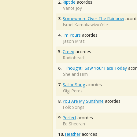
2.
Riptide
acordes
Vance Joy
3.
Somewhere Over The Rainbow
acord
Israel Kamakawiwo'ole
4.
I'm Yours
acordes
Jason Mraz
5.
Creep
acordes
Radiohead
6.
I Thought I Saw Your Face Today
acor
She and Him
7.
Sailor Song
acordes
Gigi Perez
8.
You Are My Sunshine
acordes
Folk Songs
9.
Perfect
acordes
Ed Sheeran
10.
Heather
acordes