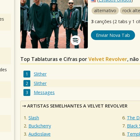
alternativo
rock alt
es
3
canções (2 tabs y 1 ci
Enviar Nova Tab
Top Tablaturas e Cifras por
Velvet Revolver
, não
des
Slither
Slither
Messages
ARTISTAS SEMELHANTES A VELVET REVOLVER
Slash
The D
Buckcherry
Black 
Audioslave
Templ