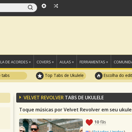
LA DE ACORDES +
COVERS +
AULAS +
FERRAMENTAS +
COMUNIDA
e tabs
Top Tabs de Ukulele
Escolha do edi
VELVET REVOLVER
TABS DE UKULELE
Toque músicas por Velvet Revolver em seu ukule
10
fãs
(
Estados Unidos
)