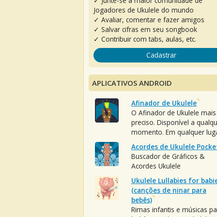
✓ Junte-se à maior comunidade de
Jogadores de Ukulele do mundo
✓ Avaliar, comentar e fazer amigos
✓ Salvar cifras em seu songbook
✓ Contribuir com tabs, aulas, etc.
Cadastrar
APLICATIVOS ANDROID
Afinador de Ukulele
O Afinador de Ukulele mais
preciso. Disponível a qualq
momento. Em qualquer luga
Acordes de Ukulele Pocke
Buscador de Gráficos &
Acordes Ukulele
Ukulele Lullabies for babi
(canções de ninar para
bebês)
Rimas infantis e músicas pa