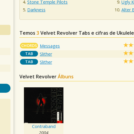
Stone Temple Pilots
Ugly K
Darkness
Alter 
Temos
3
Velvet Revolver
Tabs e cifras de Ukule
CHORDS
Messages
TAB
Slither
TAB
Slither
Velvet Revolver
Álbuns
Contraband
2004