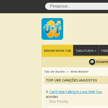
ENVIAR NOVA TAB
TABLATURAS +
TABE
Iniciant
Tabs de Ukulele
Velvet Revolver
TOP UKE CANÇÕES (AGOSTO)
1.
Can't Help Falling In Love With You
acordes
Elvis Presley