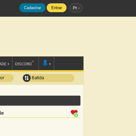
Cadastrar
Entrar
Pt
DE +
DISCORD
+
tor
Batida
le