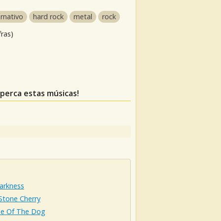
ernativo
hard rock
metal
rock
fras)
 perca estas músicas!
arkness
Stone Cherry
e Of The Dog