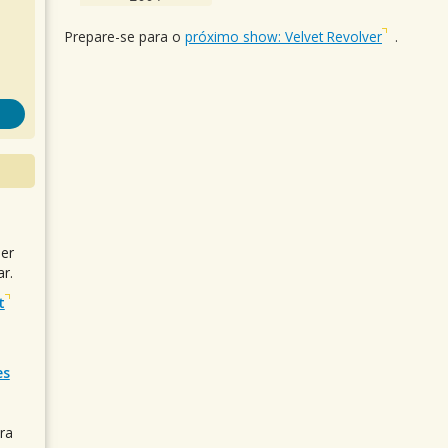
Prepare-se para o
próximo show: Velvet Revolver
.
uer
r.
t
es
ra