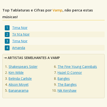
Top Tablaturas e Cifras por
Vamp
, não perca estas
músicas!
Tirna Noir
Tir N'a Noir
Tirna Noir
Amanda
ARTISTAS SEMELHANTES A VAMP
Shakespears Sister
The Fine Young Cannibals
Kim Wilde
Hazel O Connor
Belinda Carlisle
Bangles
Alison Moyet
The Bangles
Bananarama
Nik Kershaw