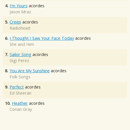
4.
I'm Yours
acordes
Jason Mraz
5.
Creep
acordes
Radiohead
6.
I Thought I Saw Your Face Today
acordes
She and Him
7.
Sailor Song
acordes
Gigi Perez
8.
You Are My Sunshine
acordes
Folk Songs
9.
Perfect
acordes
Ed Sheeran
10.
Heather
acordes
Conan Gray