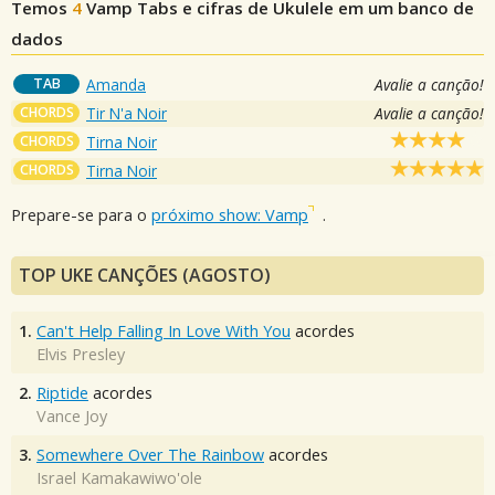
Temos
4
Vamp
Tabs e cifras de Ukulele em um banco de
dados
TAB
Amanda
Avalie a canção!
CHORDS
Tir N'a Noir
Avalie a canção!
CHORDS
Tirna Noir
CHORDS
Tirna Noir
Prepare-se para o
próximo show: Vamp
.
TOP UKE CANÇÕES (AGOSTO)
1.
Can't Help Falling In Love With You
acordes
Elvis Presley
2.
Riptide
acordes
Vance Joy
3.
Somewhere Over The Rainbow
acordes
Israel Kamakawiwo'ole