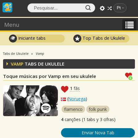
Pt
Menu
Iniciante tabs
Top Tabs de Ukulele
Tabs de Ukulele
Vamp
VAMP
TABS DE UKULELE
Toque músicas por Vamp em seu ukulele
1
fãs
(
Noruega
)
flamenco
folk punk
4
canções (1 tabs y 3 cifras)
Enviar Nova Tab