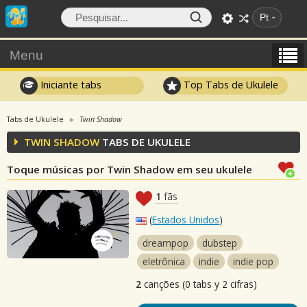
Pt
Menu
Iniciante tabs
Top Tabs de Ukulele
Tabs de Ukulele
Twin Shadow
TWIN SHADOW
TABS DE UKULELE
Toque músicas por Twin Shadow em seu ukulele
1
fãs
(
Estados Unidos
)
dreampop
dubstep
eletrônica
indie
indie pop
2
canções (0 tabs y 2 cifras)