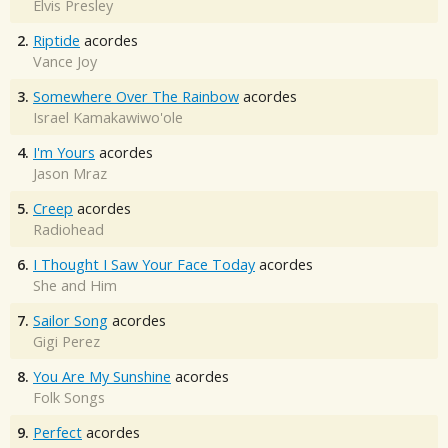
Elvis Presley
2.
Riptide
acordes
Vance Joy
3.
Somewhere Over The Rainbow
acordes
Israel Kamakawiwo'ole
4.
I'm Yours
acordes
Jason Mraz
5.
Creep
acordes
Radiohead
6.
I Thought I Saw Your Face Today
acordes
She and Him
7.
Sailor Song
acordes
Gigi Perez
8.
You Are My Sunshine
acordes
Folk Songs
9.
Perfect
acordes