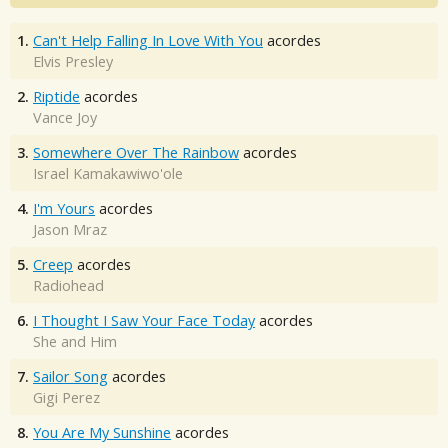
1.
Can't Help Falling In Love With You
acordes
Elvis Presley
2.
Riptide
acordes
Vance Joy
3.
Somewhere Over The Rainbow
acordes
Israel Kamakawiwo'ole
4.
I'm Yours
acordes
Jason Mraz
5.
Creep
acordes
Radiohead
6.
I Thought I Saw Your Face Today
acordes
She and Him
7.
Sailor Song
acordes
Gigi Perez
8.
You Are My Sunshine
acordes