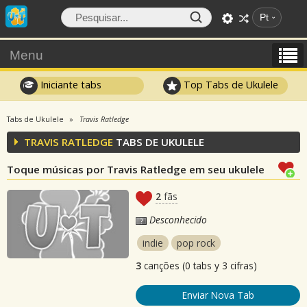
Pt
Menu
Iniciante tabs
Top Tabs de Ukulele
Tabs de Ukulele
Travis Ratledge
TRAVIS RATLEDGE
TABS DE UKULELE
Toque músicas por Travis Ratledge em seu ukulele
2
fãs
Desconhecido
indie
pop rock
3
canções (0 tabs y 3 cifras)
Enviar Nova Tab