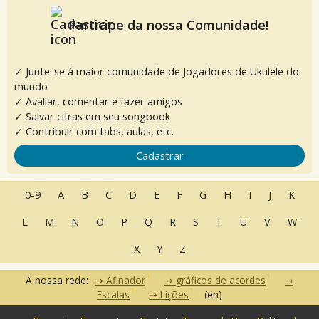
Participe da nossa Comunidade!
✓ Junte-se à maior comunidade de Jogadores de Ukulele do
mundo
✓ Avaliar, comentar e fazer amigos
✓ Salvar cifras em seu songbook
✓ Contribuir com tabs, aulas, etc.
Cadastrar
0-9
A
B
C
D
E
F
G
H
I
J
K
L
M
N
O
P
Q
R
S
T
U
V
W
X
Y
Z
A nossa rede:
Afinador
gráficos de acordes
Escalas
Lições
(en)