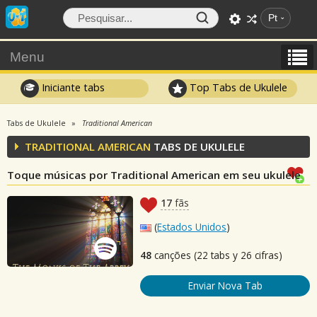
Pt
Menu
Iniciante tabs
Top Tabs de Ukulele
Tabs de Ukulele
Traditional American
TRADITIONAL AMERICAN
TABS DE UKULELE
Toque músicas por Traditional American em seu ukulele
17
fãs
(
Estados Unidos
)
48
canções (22 tabs y 26 cifras)
Enviar Nova Tab