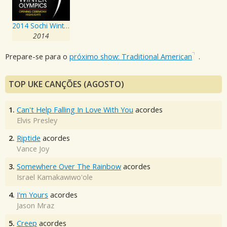
2014 Sochi Winter Olympics Opening Ceremony Highlights
2014
Prepare-se para o
próximo show: Traditional American
.
TOP UKE CANÇÕES (AGOSTO)
1.
Can't Help Falling In Love With You
acordes
Elvis Presley
2.
Riptide
acordes
Vance Joy
3.
Somewhere Over The Rainbow
acordes
Israel Kamakawiwo'ole
4.
I'm Yours
acordes
Jason Mraz
5.
Creep
acordes