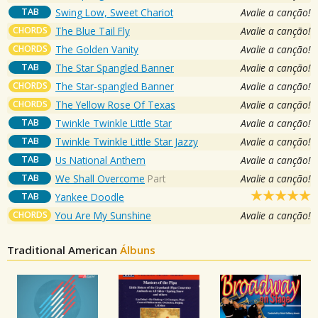
TAB
Swing Low, Sweet Chariot
Avalie a canção!
CHORDS
The Blue Tail Fly
Avalie a canção!
CHORDS
The Golden Vanity
Avalie a canção!
TAB
The Star Spangled Banner
Avalie a canção!
CHORDS
The Star-spangled Banner
Avalie a canção!
CHORDS
The Yellow Rose Of Texas
Avalie a canção!
TAB
Twinkle Twinkle Little Star
Avalie a canção!
TAB
Twinkle Twinkle Little Star Jazzy
Avalie a canção!
TAB
Us National Anthem
Avalie a canção!
TAB
We Shall Overcome
Part
Avalie a canção!
TAB
Yankee Doodle
CHORDS
You Are My Sunshine
Avalie a canção!
Traditional American
Álbuns