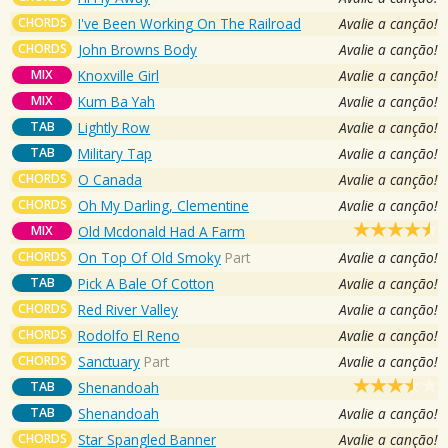
CHORDS
I've Been Working On The Railroad
Avalie a canção!
CHORDS
John Browns Body
Avalie a canção!
MIX
Knoxville Girl
Avalie a canção!
MIX
Kum Ba Yah
Avalie a canção!
TAB
Lightly Row
Avalie a canção!
TAB
Military Tap
Avalie a canção!
CHORDS
O Canada
Avalie a canção!
CHORDS
Oh My Darling, Clementine
Avalie a canção!
MIX
Old Mcdonald Had A Farm
CHORDS
On Top Of Old Smoky
Part
Avalie a canção!
TAB
Pick A Bale Of Cotton
Avalie a canção!
CHORDS
Red River Valley
Avalie a canção!
CHORDS
Rodolfo El Reno
Avalie a canção!
CHORDS
Sanctuary
Part
Avalie a canção!
TAB
Shenandoah
TAB
Shenandoah
Avalie a canção!
CHORDS
Star Spangled Banner
Avalie a canção!