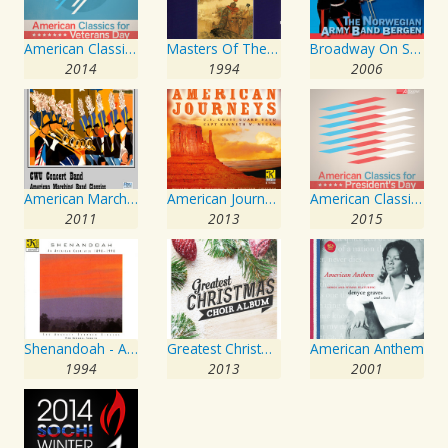
American Classics for Veterans Day
Masters Of The Pipa
Broadway On Stage
2014
1994
2006
American Marching Band Classics
American Journeys
American Classics for President's Day
2011
2013
2015
Shenandoah - An American Chorister, 1890-1990
Greatest Christmas Choir Album
American Anthem
1994
2013
2001