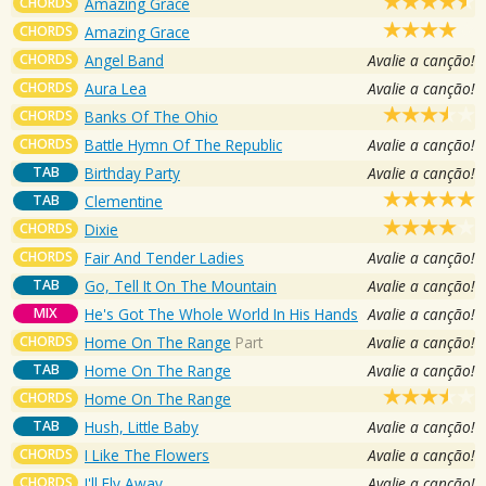
CHORDS
Amazing Grace
CHORDS
Amazing Grace
CHORDS
Angel Band
Avalie a canção!
CHORDS
Aura Lea
Avalie a canção!
CHORDS
Banks Of The Ohio
CHORDS
Battle Hymn Of The Republic
Avalie a canção!
TAB
Birthday Party
Avalie a canção!
TAB
Clementine
CHORDS
Dixie
CHORDS
Fair And Tender Ladies
Avalie a canção!
TAB
Go, Tell It On The Mountain
Avalie a canção!
MIX
He's Got The Whole World In His Hands
Avalie a canção!
CHORDS
Home On The Range
Part
Avalie a canção!
TAB
Home On The Range
Avalie a canção!
CHORDS
Home On The Range
TAB
Hush, Little Baby
Avalie a canção!
CHORDS
I Like The Flowers
Avalie a canção!
CHORDS
I'll Fly Away
Avalie a canção!