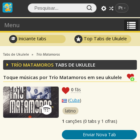
Pt
Menu
Iniciante tabs
Top Tabs de Ukulele
Tabs de Ukulele
Trío Matamoros
TRÍO MATAMOROS
TABS DE UKULELE
Toque músicas por Trío Matamoros em seu ukulele
0
fãs
(
Cuba
)
latino
1
canções (0 tabs y 1 cifras)
Enviar Nova Tab