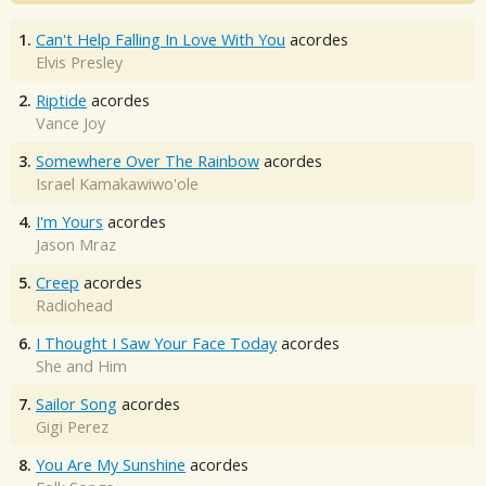
1.
Can't Help Falling In Love With You
acordes
Elvis Presley
2.
Riptide
acordes
Vance Joy
3.
Somewhere Over The Rainbow
acordes
Israel Kamakawiwo'ole
4.
I'm Yours
acordes
Jason Mraz
5.
Creep
acordes
Radiohead
6.
I Thought I Saw Your Face Today
acordes
She and Him
7.
Sailor Song
acordes
Gigi Perez
8.
You Are My Sunshine
acordes