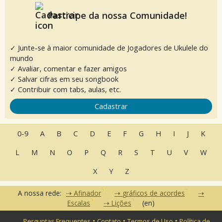
Participe da nossa Comunidade!
✓ Junte-se à maior comunidade de Jogadores de Ukulele do
mundo
✓ Avaliar, comentar e fazer amigos
✓ Salvar cifras em seu songbook
✓ Contribuir com tabs, aulas, etc.
Cadastrar
0-9
A
B
C
D
E
F
G
H
I
J
K
L
M
N
O
P
Q
R
S
T
U
V
W
X
Y
Z
A nossa rede:
Afinador
gráficos de acordes
Escalas
Lições
(en)
•
•
•
Perguntas Frequentes
Contato
Termos de Uso
Política de