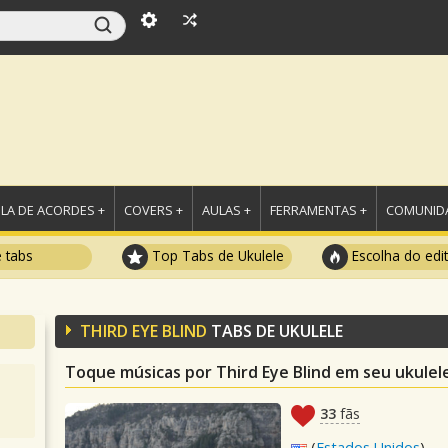
LA DE ACORDES +
COVERS +
AULAS +
FERRAMENTAS +
COMUNIDA
e tabs
Top Tabs de Ukulele
Escolha do edi
THIRD EYE BLIND
TABS DE UKULELE
Toque músicas por Third Eye Blind em seu ukulel
33
fãs
(
Estados Unidos
)