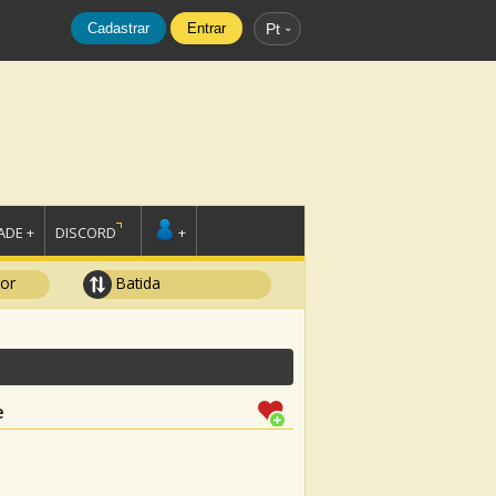
Cadastrar
Entrar
Pt
DE +
DISCORD
+
tor
Batida
e