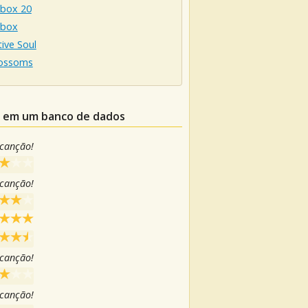
box 20
hbox
tive Soul
lossoms
le em um banco de dados
 canção!
 canção!
 canção!
 canção!