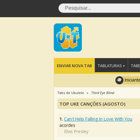
ENVIAR NOVA TAB
TABLATURAS +
TABE
Iniciant
Tabs de Ukulele
Third Eye Blind
TOP UKE CANÇÕES (AGOSTO)
1.
Can't Help Falling In Love With You
acordes
Elvis Presley