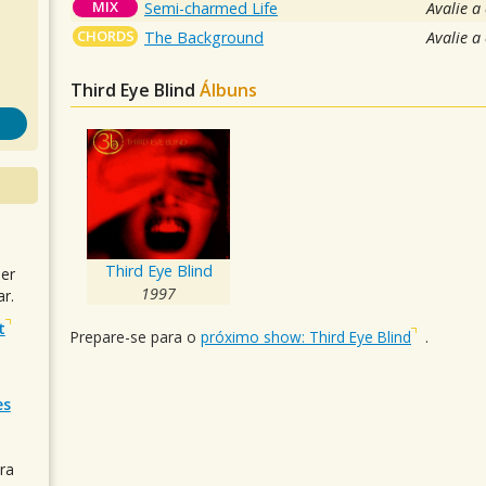
MIX
Semi-charmed Life
Avalie a
CHORDS
The Background
Avalie a
Third Eye Blind
Álbuns
Third Eye Blind
uer
1997
r.
t
Prepare-se para o
próximo show: Third Eye Blind
.
es
ra