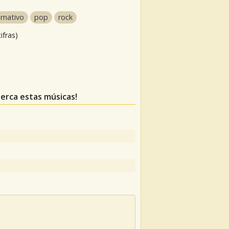
ernativo
pop
rock
ifras)
perca estas músicas!