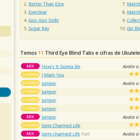
Better Than Ezra
Match
Everclear
Matc
Goo Goo Dolls
Collec
Sugar Ray
Gin B
Temos
11
Third Eye Blind
Tabs e cifras de Ukule
MIX
How's It Gonna Be
Avalie a
CHORDS
I Want You
CHORDS
Jumper
Avalie a
CHORDS
Jumper
CHORDS
Jumper
CHORDS
Jumper
MIX
Jumper
Avalie a
CHORDS
Semi Charmed Life
MIX
Semi-charmed Life
Part
Avalie a