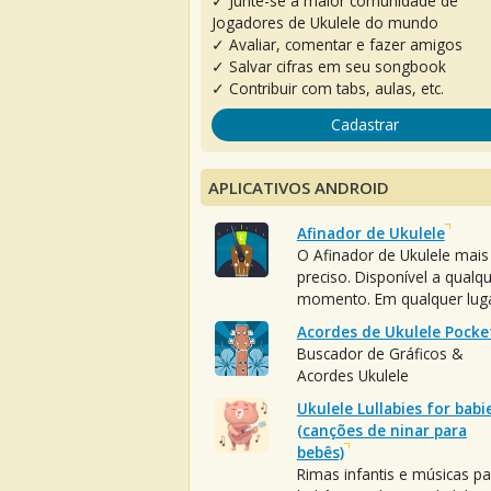
✓ Junte-se à maior comunidade de
Jogadores de Ukulele do mundo
✓ Avaliar, comentar e fazer amigos
✓ Salvar cifras em seu songbook
✓ Contribuir com tabs, aulas, etc.
Cadastrar
APLICATIVOS ANDROID
Afinador de Ukulele
O Afinador de Ukulele mais
preciso. Disponível a qualq
momento. Em qualquer luga
Acordes de Ukulele Pocke
Buscador de Gráficos &
Acordes Ukulele
Ukulele Lullabies for babi
(canções de ninar para
bebês)
Rimas infantis e músicas pa