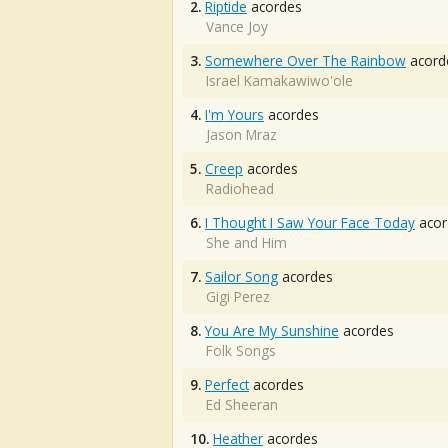
2.
Riptide
acordes
Vance Joy
3.
Somewhere Over The Rainbow
acord
Israel Kamakawiwo'ole
4.
I'm Yours
acordes
Jason Mraz
5.
Creep
acordes
Radiohead
6.
I Thought I Saw Your Face Today
acor
She and Him
7.
Sailor Song
acordes
Gigi Perez
8.
You Are My Sunshine
acordes
Folk Songs
9.
Perfect
acordes
Ed Sheeran
10.
Heather
acordes