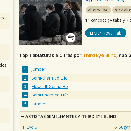
alternativo
rock alt
es
11
canções (4 tabs y 7 c
Enviar Nova Tab
Top Tablaturas e Cifras por
Third Eye Blind
, não 
des
Jumper
Semi-charmed Life
How's It Gonna Be
Semi Charmed Life
Jumper
ARTISTAS SEMELHANTES A THIRD EYE BLIND
Eve 6
Sugar