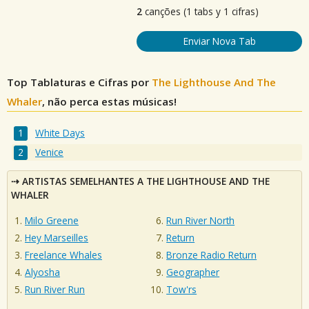
2
canções (1 tabs y 1 cifras)
Enviar Nova Tab
Top Tablaturas e Cifras por
The Lighthouse And The
Whaler
, não perca estas músicas!
White Days
Venice
ARTISTAS SEMELHANTES A THE LIGHTHOUSE AND THE
WHALER
Milo Greene
Run River North
Hey Marseilles
Return
Freelance Whales
Bronze Radio Return
Alyosha
Geographer
Run River Run
Tow'rs