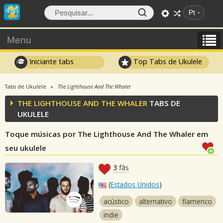
Pt
Menu
Iniciante tabs
Top Tabs de Ukulele
Tabs de Ukulele
The Lighthouse And The Whaler
THE LIGHTHOUSE AND THE WHALER
TABS DE
UKULELE
Toque músicas por The Lighthouse And The Whaler em
seu ukulele
3
fãs
(
Estados Unidos
)
acústico
alternativo
flamenco
indie