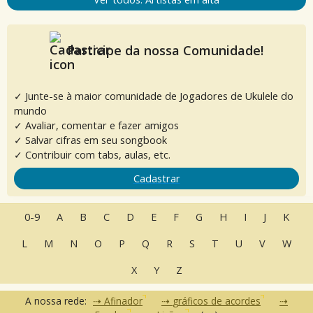
Participe da nossa Comunidade!
✓ Junte-se à maior comunidade de Jogadores de Ukulele do
mundo
✓ Avaliar, comentar e fazer amigos
✓ Salvar cifras em seu songbook
✓ Contribuir com tabs, aulas, etc.
Cadastrar
0-9
A
B
C
D
E
F
G
H
I
J
K
L
M
N
O
P
Q
R
S
T
U
V
W
X
Y
Z
A nossa rede:
Afinador
gráficos de acordes