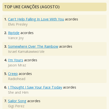
TOP UKE CANÇÕES (AGOSTO)
1.
Can't Help Falling In Love With You
acordes
Elvis Presley
2.
Riptide
acordes
Vance Joy
3.
Somewhere Over The Rainbow
acordes
Israel Kamakawiwo'ole
4.
I'm Yours
acordes
Jason Mraz
5.
Creep
acordes
Radiohead
6.
I Thought I Saw Your Face Today
acordes
She and Him
7.
Sailor Song
acordes
Gigi Perez