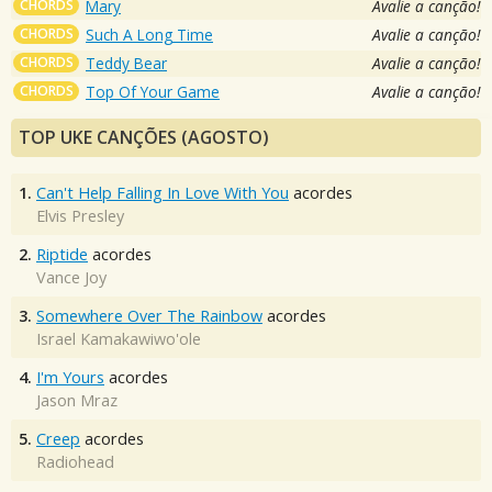
CHORDS
Mary
Avalie a canção!
CHORDS
Such A Long Time
Avalie a canção!
CHORDS
Teddy Bear
Avalie a canção!
CHORDS
Top Of Your Game
Avalie a canção!
TOP UKE CANÇÕES (AGOSTO)
1.
Can't Help Falling In Love With You
acordes
Elvis Presley
2.
Riptide
acordes
Vance Joy
3.
Somewhere Over The Rainbow
acordes
Israel Kamakawiwo'ole
4.
I'm Yours
acordes
Jason Mraz
5.
Creep
acordes
Radiohead