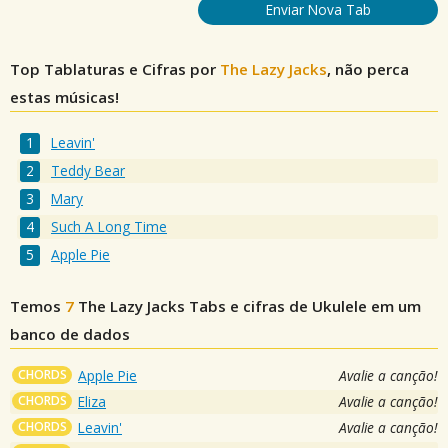
Enviar Nova Tab
Top Tablaturas e Cifras por
The Lazy Jacks
, não perca
estas músicas!
Leavin'
Teddy Bear
Mary
Such A Long Time
Apple Pie
Temos
7
The Lazy Jacks
Tabs e cifras de Ukulele em um
banco de dados
CHORDS
Apple Pie
Avalie a canção!
CHORDS
Eliza
Avalie a canção!
CHORDS
Leavin'
Avalie a canção!