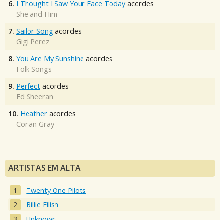
6.
I Thought I Saw Your Face Today
acordes
She and Him
7.
Sailor Song
acordes
Gigi Perez
8.
You Are My Sunshine
acordes
Folk Songs
9.
Perfect
acordes
Ed Sheeran
10.
Heather
acordes
Conan Gray
ARTISTAS EM ALTA
Twenty One Pilots
Billie Eilish
Unknown