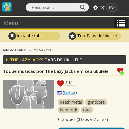
Pt
Menu
Iniciante tabs
Top Tabs de Ukulele
Tabs de Ukulele
The Lazy Jacks
THE LAZY JACKS
TABS DE UKULELE
Toque músicas por The Lazy Jacks em seu ukulele
1
fãs
(
Grécia
)
death metal
grindcore
hard rock
rock
7
canções (0 tabs y 7 cifras)