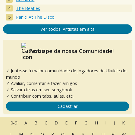
The Beatles
Panic! At The Disco
Ver todos: Artistas em alta
Participe da nossa Comunidade!
✓ Junte-se à maior comunidade de Jogadores de Ukulele do
mundo
✓ Avaliar, comentar e fazer amigos
✓ Salvar cifras em seu songbook
✓ Contribuir com tabs, aulas, etc.
Cadastrar
0-9
A
B
C
D
E
F
G
H
I
J
K
L
M
N
O
P
Q
R
S
T
U
V
W