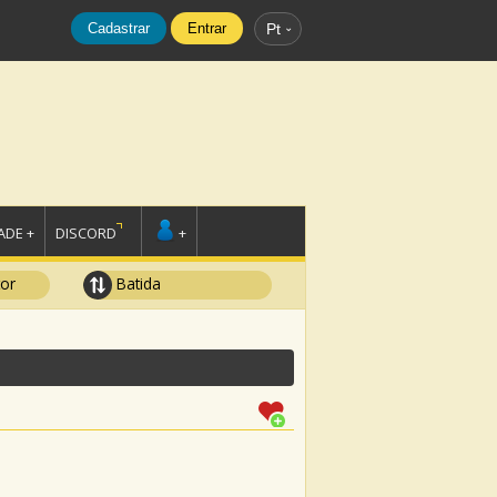
Cadastrar
Entrar
Pt
DE +
DISCORD
+
tor
Batida