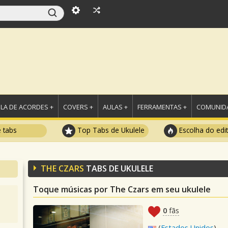
LA DE ACORDES +
COVERS +
AULAS +
FERRAMENTAS +
COMUNIDA
e tabs
Top Tabs de Ukulele
Escolha do edi
THE CZARS
TABS DE UKULELE
Toque músicas por The Czars em seu ukulele
0
fãs
(
Estados Unidos
)