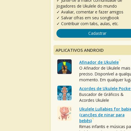
✓ Junte-se à maior comunidade de
Jogadores de Ukulele do mundo
✓ Avaliar, comentar e fazer amigos
✓ Salvar cifras em seu songbook
✓ Contribuir com tabs, aulas, etc.
Cadastrar
APLICATIVOS ANDROID
Afinador de Ukulele
O Afinador de Ukulele mais
preciso. Disponível a qualq
momento. Em qualquer luga
Acordes de Ukulele Pocke
Buscador de Gráficos &
Acordes Ukulele
Ukulele Lullabies for babi
(canções de ninar para
bebês)
Rimas infantis e músicas pa