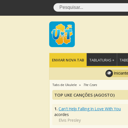
ENVIAR NOVA TAB
TABLATURAS +
TABE
Iniciant
Tabs de Ukulele
The Czars
TOP UKE CANÇÕES (AGOSTO)
1.
Can't Help Falling In Love With You
acordes
Elvis Presley