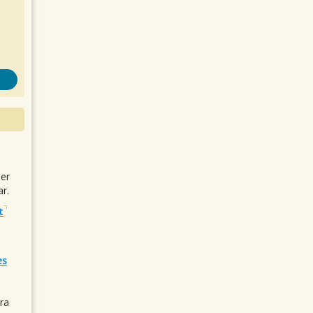
uer
r.
t
es
ra