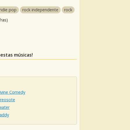
indie pop
rock independente
rock
fras)
 estas músicas!
ivine Comedy
Creosote
water
addy