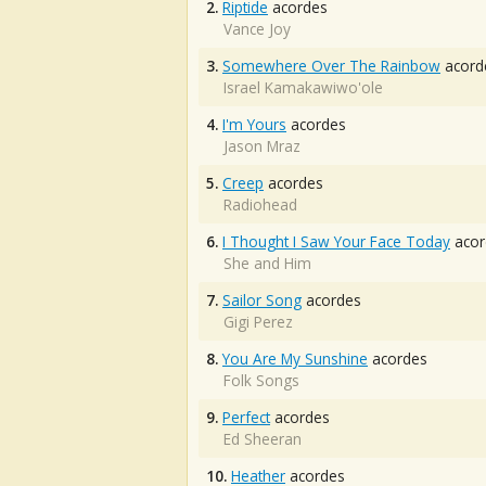
2.
Riptide
acordes
Vance Joy
3.
Somewhere Over The Rainbow
acord
Israel Kamakawiwo'ole
4.
I'm Yours
acordes
Jason Mraz
5.
Creep
acordes
Radiohead
6.
I Thought I Saw Your Face Today
acor
She and Him
7.
Sailor Song
acordes
Gigi Perez
8.
You Are My Sunshine
acordes
Folk Songs
9.
Perfect
acordes
Ed Sheeran
10.
Heather
acordes