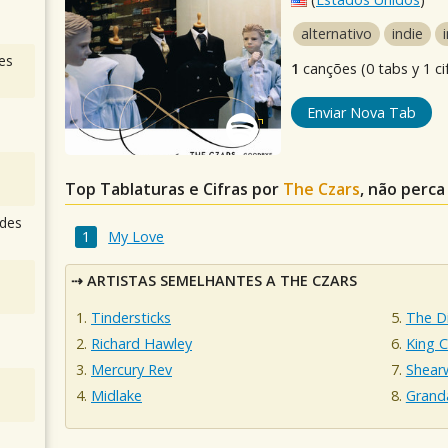
alternativo
indie
es
1
canções (0 tabs y 1 ci
Enviar Nova Tab
Top Tablaturas e Cifras por
The Czars
, não perca
des
My Love
ARTISTAS SEMELHANTES A THE CZARS
Tindersticks
The D
Richard Hawley
King 
Mercury Rev
Shear
Midlake
Grand