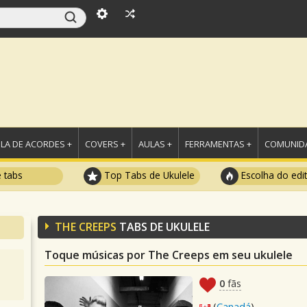
LA DE ACORDES +
COVERS +
AULAS +
FERRAMENTAS +
COMUNIDA
e tabs
Top Tabs de Ukulele
Escolha do edi
THE CREEPS
TABS DE UKULELE
Toque músicas por The Creeps em seu ukulele
0
fãs
(
Canadá
)