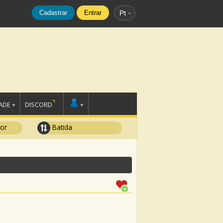
Cadastrar
Entrar
Pt
DE +
DISCORD
+
tor
Batida