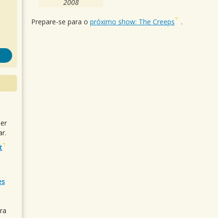
2008
Prepare-se para o
próximo show: The Creeps
.
uer
r.
t
es
ra