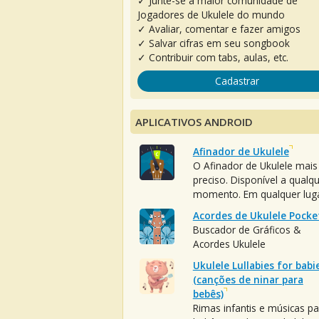
✓ Junte-se à maior comunidade de
Jogadores de Ukulele do mundo
✓ Avaliar, comentar e fazer amigos
✓ Salvar cifras em seu songbook
✓ Contribuir com tabs, aulas, etc.
Cadastrar
APLICATIVOS ANDROID
Afinador de Ukulele
O Afinador de Ukulele mais
preciso. Disponível a qualq
momento. Em qualquer luga
Acordes de Ukulele Pocke
Buscador de Gráficos &
Acordes Ukulele
Ukulele Lullabies for babi
(canções de ninar para
bebês)
Rimas infantis e músicas pa