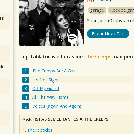
garage
Rock de ga
es
5
canções (0 tabs y 5 ci
Enviar Nova Tab
Top Tablaturas e Cifras por
The Creeps
, não per
des
The Creeps Are A Gas
It's Not Right
Off My Guard
All The Way Home
Voices (again And Again)
ARTISTAS SEMELHANTES A THE CREEPS
The Riptides