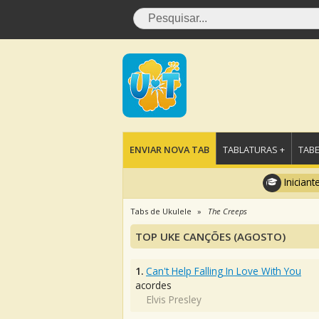
ENVIAR NOVA TAB
TABLATURAS +
TABE
Iniciant
Tabs de Ukulele
The Creeps
TOP UKE CANÇÕES (AGOSTO)
1.
Can't Help Falling In Love With You
acordes
Elvis Presley