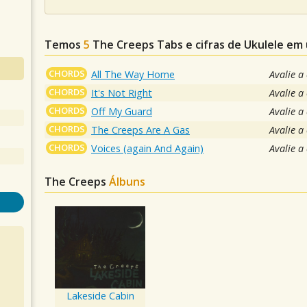
Temos
5
The Creeps
Tabs e cifras de Ukulele em
CHORDS
All The Way Home
Avalie a
CHORDS
It's Not Right
Avalie a
CHORDS
Off My Guard
Avalie a
CHORDS
The Creeps Are A Gas
Avalie a
CHORDS
Voices (again And Again)
Avalie a
The Creeps
Álbuns
Lakeside Cabin