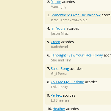
2.
Riptide
acordes
Vance Joy
3.
Somewhere Over The Rainbow
acord
Israel Kamakawiwo'ole
4.
I'm Yours
acordes
Jason Mraz
5.
Creep
acordes
Radiohead
6.
I Thought I Saw Your Face Today
acor
She and Him
7.
Sailor Song
acordes
Gigi Perez
8.
You Are My Sunshine
acordes
Folk Songs
9.
Perfect
acordes
Ed Sheeran
10.
Heather
acordes