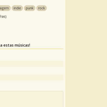
ragem
indie
punk
rock
fras)
ca estas músicas!