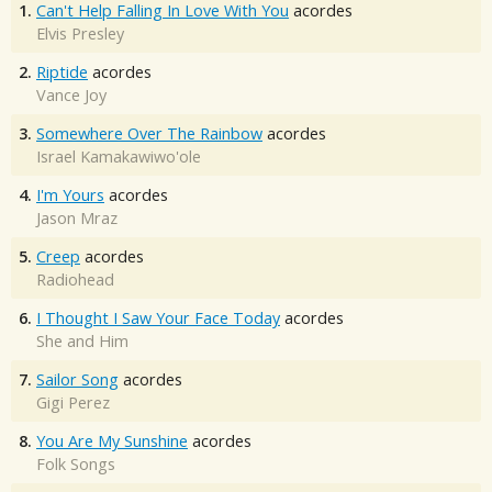
1.
Can't Help Falling In Love With You
acordes
Elvis Presley
2.
Riptide
acordes
Vance Joy
3.
Somewhere Over The Rainbow
acordes
Israel Kamakawiwo'ole
4.
I'm Yours
acordes
Jason Mraz
5.
Creep
acordes
Radiohead
6.
I Thought I Saw Your Face Today
acordes
She and Him
7.
Sailor Song
acordes
Gigi Perez
8.
You Are My Sunshine
acordes
Folk Songs