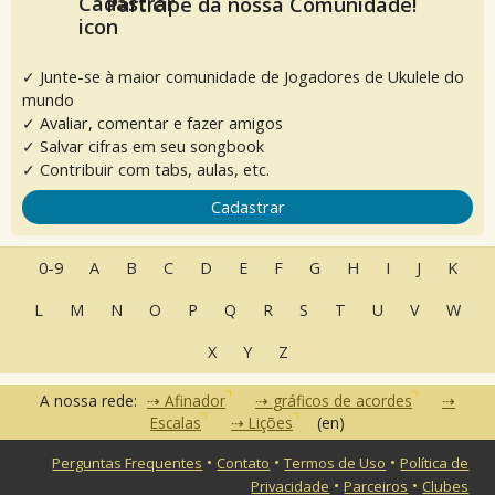
Participe da nossa Comunidade!
✓ Junte-se à maior comunidade de Jogadores de Ukulele do
mundo
✓ Avaliar, comentar e fazer amigos
✓ Salvar cifras em seu songbook
✓ Contribuir com tabs, aulas, etc.
Cadastrar
0-9
A
B
C
D
E
F
G
H
I
J
K
L
M
N
O
P
Q
R
S
T
U
V
W
X
Y
Z
A nossa rede:
Afinador
gráficos de acordes
Escalas
Lições
(en)
•
•
•
Perguntas Frequentes
Contato
Termos de Uso
Política de
•
•
Privacidade
Parceiros
Clubes