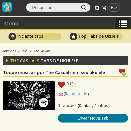
Pt
Menu
Iniciante tabs
Top Tabs de Ukulele
Tabs de Ukulele
The Casuals
THE CASUALS
TABS DE UKULELE
Toque músicas por The Casuals em seu ukulele
0
fãs
(
Reino Unido
)
1
canções (0 tabs y 1 cifras)
Enviar Nova Tab