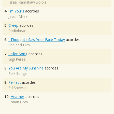
Israel Kamakawiwo'ole
4.
I'm Yours
acordes
Jason Mraz
5.
Creep
acordes
Radiohead
6.
I Thought I Saw Your Face Today
acordes
She and Him
7.
Sailor Song
acordes
Gigi Perez
8.
You Are My Sunshine
acordes
Folk Songs
9.
Perfect
acordes
Ed Sheeran
10.
Heather
acordes
Conan Gray