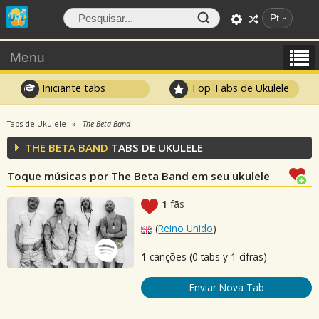
Pt
Menu
Iniciante tabs
Top Tabs de Ukulele
Tabs de Ukulele
The Beta Band
THE BETA BAND
TABS DE UKULELE
Toque músicas por The Beta Band em seu ukulele
1
fãs
(
Reino Unido
)
1
canções (0 tabs y 1 cifras)
Enviar Nova Tab