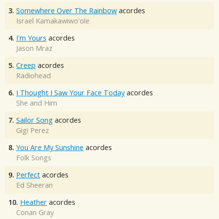
3.
Somewhere Over The Rainbow
acordes
Israel Kamakawiwo'ole
4.
I'm Yours
acordes
Jason Mraz
5.
Creep
acordes
Radiohead
6.
I Thought I Saw Your Face Today
acordes
She and Him
7.
Sailor Song
acordes
Gigi Perez
8.
You Are My Sunshine
acordes
Folk Songs
9.
Perfect
acordes
Ed Sheeran
10.
Heather
acordes
Conan Gray