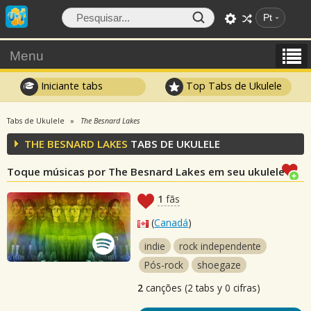
Pt
Menu
Iniciante tabs
Top Tabs de Ukulele
Tabs de Ukulele
The Besnard Lakes
THE BESNARD LAKES
TABS DE UKULELE
Toque músicas por The Besnard Lakes em seu ukulele
1
fãs
(
Canadá
)
indie
rock independente
Pós-rock
shoegaze
2
canções (2 tabs y 0 cifras)