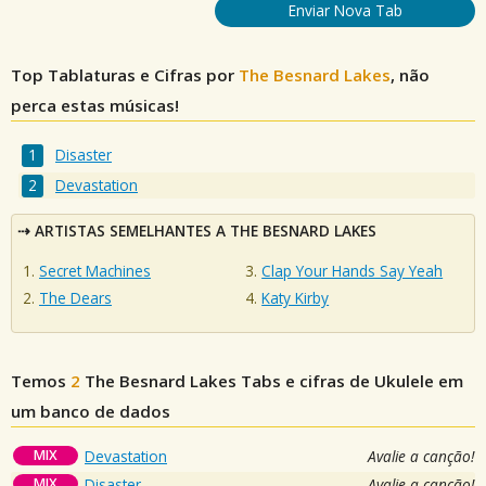
Enviar Nova Tab
Top Tablaturas e Cifras por
The Besnard Lakes
, não
perca estas músicas!
Disaster
Devastation
ARTISTAS SEMELHANTES A THE BESNARD LAKES
Secret Machines
Clap Your Hands Say Yeah
The Dears
Katy Kirby
Temos
2
The Besnard Lakes
Tabs e cifras de Ukulele em
um banco de dados
MIX
Devastation
Avalie a canção!
MIX
Disaster
Avalie a canção!