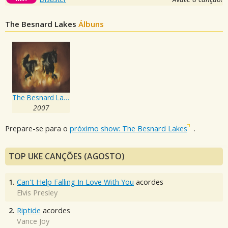
The Besnard Lakes
Álbuns
The Besnard Lakes Are The Dark Horse
2007
Prepare-se para o
próximo show: The Besnard Lakes
.
TOP UKE CANÇÕES (AGOSTO)
1.
Can't Help Falling In Love With You
acordes
Elvis Presley
2.
Riptide
acordes
Vance Joy