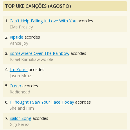
TOP UKE CANÇÕES (AGOSTO)
1.
Can't Help Falling In Love With You
acordes
Elvis Presley
2.
Riptide
acordes
Vance Joy
3.
Somewhere Over The Rainbow
acordes
Israel Kamakawiwo'ole
4.
I'm Yours
acordes
Jason Mraz
5.
Creep
acordes
Radiohead
6.
I Thought I Saw Your Face Today
acordes
She and Him
7.
Sailor Song
acordes
Gigi Perez