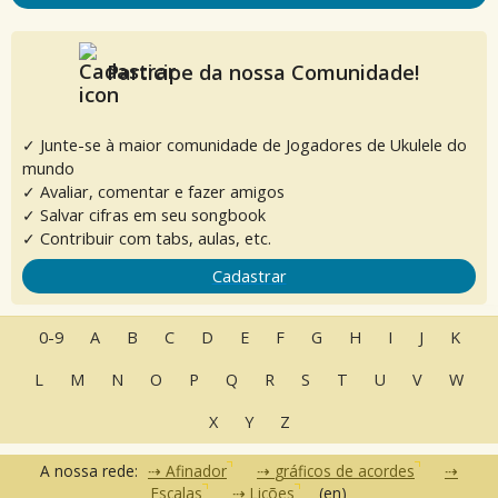
Participe da nossa Comunidade!
✓ Junte-se à maior comunidade de Jogadores de Ukulele do
mundo
✓ Avaliar, comentar e fazer amigos
✓ Salvar cifras em seu songbook
✓ Contribuir com tabs, aulas, etc.
Cadastrar
0-9
A
B
C
D
E
F
G
H
I
J
K
L
M
N
O
P
Q
R
S
T
U
V
W
X
Y
Z
A nossa rede:
Afinador
gráficos de acordes
Escalas
Lições
(en)