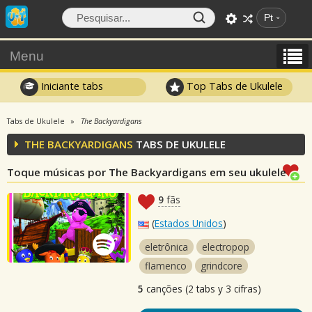
Pt
Menu
Iniciante tabs
Top Tabs de Ukulele
Tabs de Ukulele
The Backyardigans
THE BACKYARDIGANS
TABS DE UKULELE
Toque músicas por The Backyardigans em seu ukulele
9
fãs
(
Estados Unidos
)
eletrônica
electropop
flamenco
grindcore
5
canções (2 tabs y 3 cifras)