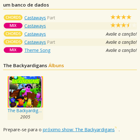
um banco de dados
CHORDS
Castaways
Part
MIX
Castaways
CHORDS
Castaways
Avalie a canção!
CHORDS
Castaways
Part
Avalie a canção!
MIX
Theme Song
Avalie a canção!
The Backyardigans
Álbuns
The Backyardigans
2005
Prepare-se para o
próximo show: The Backyardigans
.