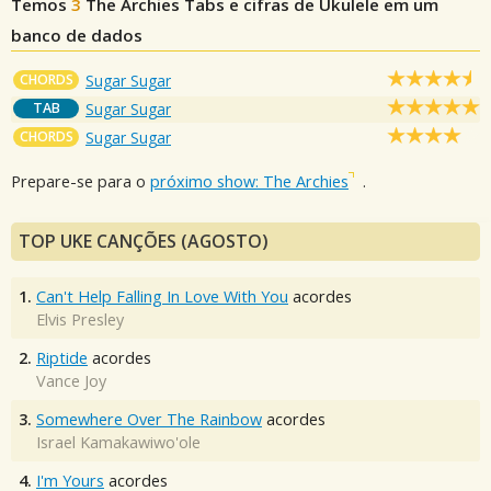
Temos
3
The Archies
Tabs e cifras de Ukulele em um
banco de dados
CHORDS
Sugar Sugar
TAB
Sugar Sugar
CHORDS
Sugar Sugar
Prepare-se para o
próximo show: The Archies
.
TOP UKE CANÇÕES (AGOSTO)
1.
Can't Help Falling In Love With You
acordes
Elvis Presley
2.
Riptide
acordes
Vance Joy
3.
Somewhere Over The Rainbow
acordes
Israel Kamakawiwo'ole
4.
I'm Yours
acordes