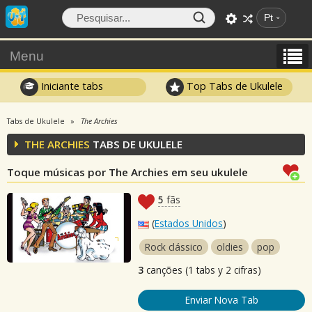
Pt
Menu
Iniciante tabs
Top Tabs de Ukulele
Tabs de Ukulele
The Archies
THE ARCHIES
TABS DE UKULELE
Toque músicas por The Archies em seu ukulele
5
fãs
(
Estados Unidos
)
Rock clássico
oldies
pop
3
canções (1 tabs y 2 cifras)
Enviar Nova Tab