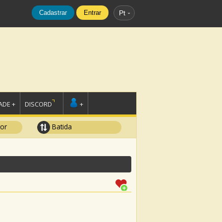
Cadastrar
Entrar
Pt
DE +
DISCORD
+
tor
Batida