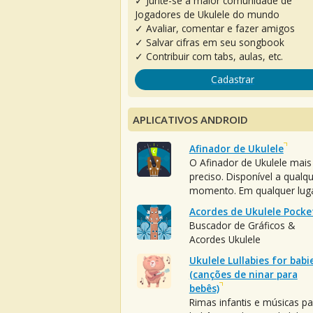
✓ Junte-se à maior comunidade de
Jogadores de Ukulele do mundo
✓ Avaliar, comentar e fazer amigos
✓ Salvar cifras em seu songbook
✓ Contribuir com tabs, aulas, etc.
Cadastrar
APLICATIVOS ANDROID
Afinador de Ukulele
O Afinador de Ukulele mais
preciso. Disponível a qualq
momento. Em qualquer luga
Acordes de Ukulele Pocke
Buscador de Gráficos &
Acordes Ukulele
Ukulele Lullabies for babi
(canções de ninar para
bebês)
Rimas infantis e músicas pa