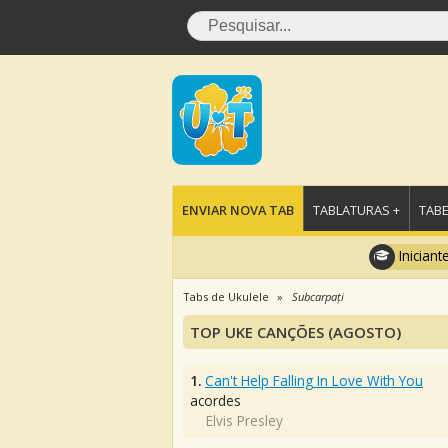
ENVIAR NOVA TAB
TABLATURAS +
TABE
Iniciant
Tabs de Ukulele
Subcarpați
TOP UKE CANÇÕES (AGOSTO)
1.
Can't Help Falling In Love With You
acordes
Elvis Presley