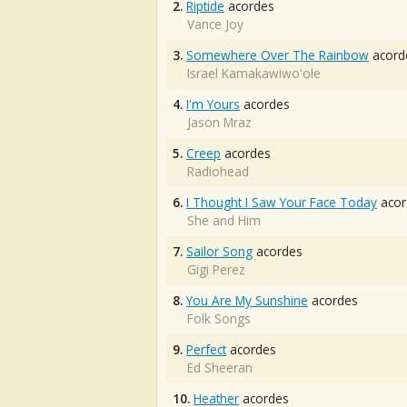
2.
Riptide
acordes
Vance Joy
3.
Somewhere Over The Rainbow
acord
Israel Kamakawiwo'ole
4.
I'm Yours
acordes
Jason Mraz
5.
Creep
acordes
Radiohead
6.
I Thought I Saw Your Face Today
acor
She and Him
7.
Sailor Song
acordes
Gigi Perez
8.
You Are My Sunshine
acordes
Folk Songs
9.
Perfect
acordes
Ed Sheeran
10.
Heather
acordes