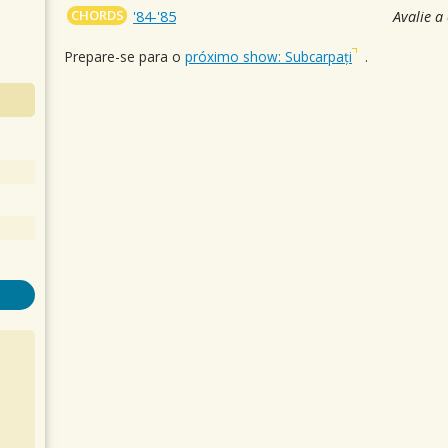
CHORDS
'84-'85
Avalie a
Prepare-se para o
próximo show: Subcarpați
.