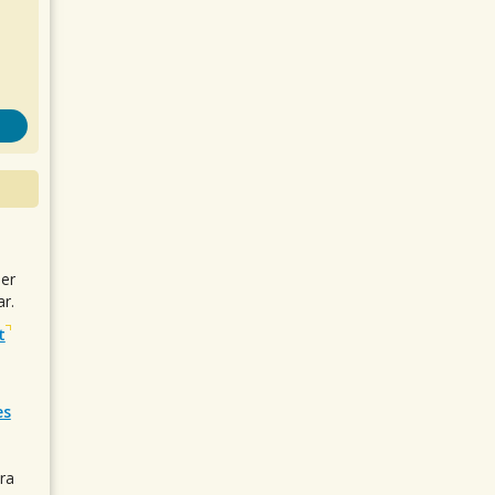
uer
r.
t
es
ra