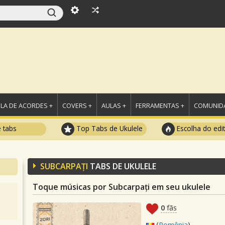
LA DE ACORDES +
COVERS +
AULAS +
FERRAMENTAS +
COMUNIDA
e tabs
Top Tabs de Ukulele
Escolha do edi
SUBCARPAȚI
TABS DE UKULELE
Toque músicas por Subcarpați em seu ukulele
0
fãs
(
Romênia
)