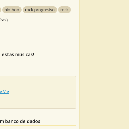
hip-hop
rock progresivo
rock
fras)
a estas músicas!
e Vie
um banco de dados