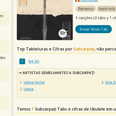
flamenco
hard rock
es
1
canções (0 tabs y 1 ci
Enviar Nova Tab
Top Tablaturas e Cifras por
Subcarpați
, não perc
des
'84-'85
ARTISTAS SEMELHANTES A SUBCARPAȚI
Vama Veche
Vita D
Vama
Temos
1
Subcarpați
Tabs e cifras de Ukulele em 