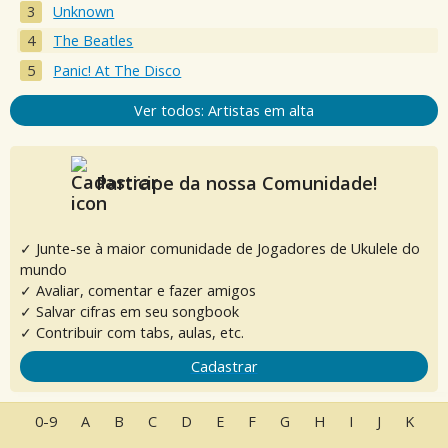
Unknown
The Beatles
Panic! At The Disco
Ver todos: Artistas em alta
Participe da nossa Comunidade!
✓ Junte-se à maior comunidade de Jogadores de Ukulele do
mundo
✓ Avaliar, comentar e fazer amigos
✓ Salvar cifras em seu songbook
✓ Contribuir com tabs, aulas, etc.
Cadastrar
0-9
A
B
C
D
E
F
G
H
I
J
K