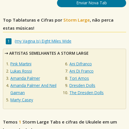
Enviar Nova Tab
Top Tablaturas e Cifras por
Storm Large
, não perca
estas músicas!
(my Vagina Is) Eight Miles Wide
ARTISTAS SEMELHANTES A STORM LARGE
Pink Martini
Ani Difranco
Lukas Rossi
Ani Di Franco
Amanda Palmer
Tori Amos
Amanda Palmer And Neil
Dresden Dolls
Gaiman
The Dresden Dolls
Marty Casey
Temos
1
Storm Large
Tabs e cifras de Ukulele em um