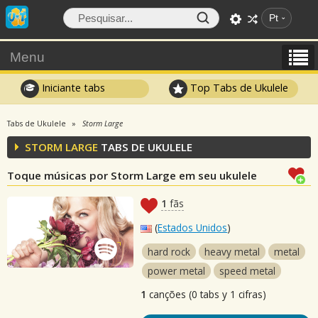
Pt
Menu
Iniciante tabs
Top Tabs de Ukulele
Tabs de Ukulele
Storm Large
STORM LARGE
TABS DE UKULELE
Toque músicas por Storm Large em seu ukulele
1
fãs
(
Estados Unidos
)
hard rock
heavy metal
metal
power metal
speed metal
1
canções (0 tabs y 1 cifras)