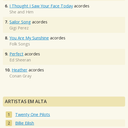
6.
I Thought I Saw Your Face Today
acordes
She and Him
7.
Sailor Song
acordes
Gigi Perez
8.
You Are My Sunshine
acordes
Folk Songs
9.
Perfect
acordes
Ed Sheeran
10.
Heather
acordes
Conan Gray
ARTISTAS EM ALTA
Twenty One Pilots
Billie Eilish