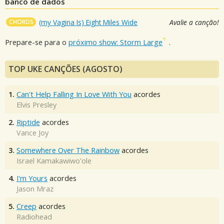
banco de dados
CHORDS
(my Vagina Is) Eight Miles Wide
Avalie a canção!
Prepare-se para o
próximo show: Storm Large
.
TOP UKE CANÇÕES (AGOSTO)
1.
Can't Help Falling In Love With You
acordes
Elvis Presley
2.
Riptide
acordes
Vance Joy
3.
Somewhere Over The Rainbow
acordes
Israel Kamakawiwo'ole
4.
I'm Yours
acordes
Jason Mraz
5.
Creep
acordes
Radiohead