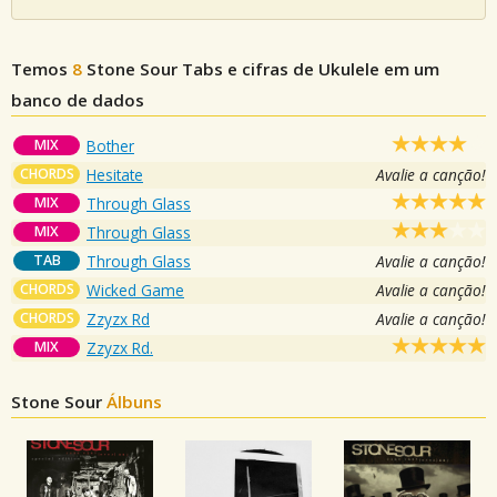
Temos
8
Stone Sour
Tabs e cifras de Ukulele em um
banco de dados
MIX
Bother
CHORDS
Hesitate
Avalie a canção!
MIX
Through Glass
MIX
Through Glass
TAB
Through Glass
Avalie a canção!
CHORDS
Wicked Game
Avalie a canção!
CHORDS
Zzyzx Rd
Avalie a canção!
MIX
Zzyzx Rd.
Stone Sour
Álbuns