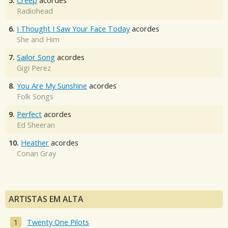
5.
Creep
acordes
Radiohead
6.
I Thought I Saw Your Face Today
acordes
She and Him
7.
Sailor Song
acordes
Gigi Perez
8.
You Are My Sunshine
acordes
Folk Songs
9.
Perfect
acordes
Ed Sheeran
10.
Heather
acordes
Conan Gray
ARTISTAS EM ALTA
Twenty One Pilots