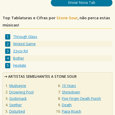
Enviar Nova Tab
Top Tablaturas e Cifras por
Stone Sour
, não perca estas
músicas!
Through Glass
Wicked Game
Zzyzx Rd
Bother
Hesitate
ARTISTAS SEMELHANTES A STONE SOUR
Mudvayne
10 Years
Drowning Pool
Shinedown
Godsmack
Five Finger Death Punch
Seether
Death
Disturbed
Papa Roach