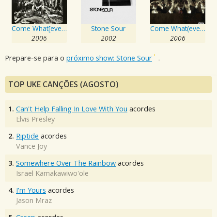
Come What[ever] May
Stone Sour
Come What(ever) May [10th Anniversary Edition]
2006
2002
2006
Prepare-se para o
próximo show: Stone Sour
.
TOP UKE CANÇÕES (AGOSTO)
1.
Can't Help Falling In Love With You
acordes
Elvis Presley
2.
Riptide
acordes
Vance Joy
3.
Somewhere Over The Rainbow
acordes
Israel Kamakawiwo'ole
4.
I'm Yours
acordes
Jason Mraz