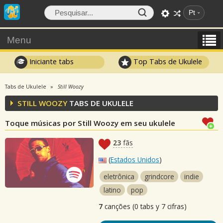
Pt
Menu
Iniciante tabs
Top Tabs de Ukulele
Tabs de Ukulele
Still Woozy
STILL WOOZY
TABS DE UKULELE
Toque músicas por Still Woozy em seu ukulele
23
fãs
(
Estados Unidos
)
eletrônica
grindcore
indie
latino
pop
7
canções (0 tabs y 7 cifras)