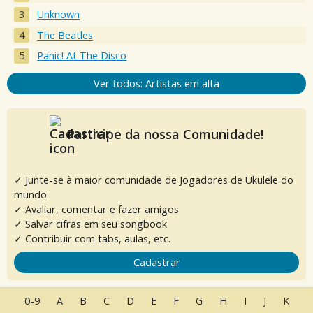
Unknown
The Beatles
Panic! At The Disco
Ver todos: Artistas em alta
Participe da nossa Comunidade!
✓ Junte-se à maior comunidade de Jogadores de Ukulele do
mundo
✓ Avaliar, comentar e fazer amigos
✓ Salvar cifras em seu songbook
✓ Contribuir com tabs, aulas, etc.
Cadastrar
0-9
A
B
C
D
E
F
G
H
I
J
K