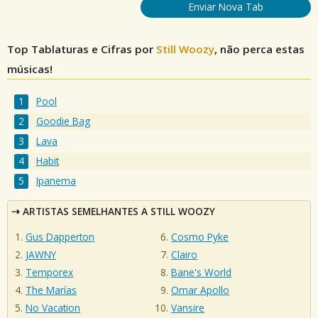
Enviar Nova Tab
Top Tablaturas e Cifras por
Still Woozy
, não perca estas
músicas!
Pool
Goodie Bag
Lava
Habit
Ipanema
ARTISTAS SEMELHANTES A STILL WOOZY
Gus Dapperton
Cosmo Pyke
JAWNY
Clairo
Temporex
Bane's World
The Marías
Omar Apollo
No Vacation
Vansire