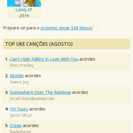
Lately EP
2019
Prepare-se para o
próximo show: Still Woozy
.
TOP UKE CANÇÕES (AGOSTO)
1.
Can't Help Falling In Love With You
acordes
Elvis Presley
2.
Riptide
acordes
Vance Joy
3.
Somewhere Over The Rainbow
acordes
Israel Kamakawiwo'ole
4.
I'm Yours
acordes
Jason Mraz
5.
Creep
acordes
Radiohead