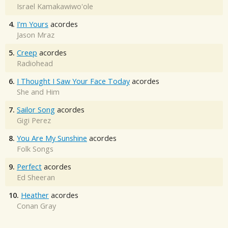
Israel Kamakawiwo'ole
4.
I'm Yours
acordes
Jason Mraz
5.
Creep
acordes
Radiohead
6.
I Thought I Saw Your Face Today
acordes
She and Him
7.
Sailor Song
acordes
Gigi Perez
8.
You Are My Sunshine
acordes
Folk Songs
9.
Perfect
acordes
Ed Sheeran
10.
Heather
acordes
Conan Gray