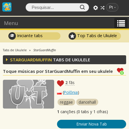
Pt
Menu
Iniciante tabs
Top Tabs de Ukulele
Tabs de Ukulele
StarGuardMuffin
STARGUARDMUFFIN
TABS DE UKULELE
Toque músicas por StarGuardMuffin em seu ukulele
2
fãs
(
Polônia
)
reggae
dancehall
1
canções (0 tabs y 1 cifras)
Enviar Nova Tab