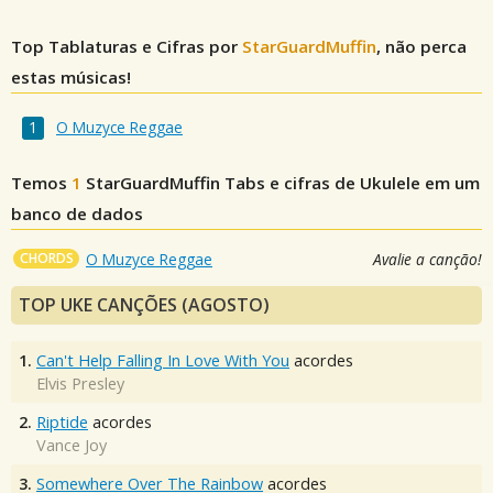
Top Tablaturas e Cifras por
StarGuardMuffin
, não perca
estas músicas!
O Muzyce Reggae
Temos
1
StarGuardMuffin
Tabs e cifras de Ukulele em um
banco de dados
CHORDS
O Muzyce Reggae
Avalie a canção!
TOP UKE CANÇÕES (AGOSTO)
1.
Can't Help Falling In Love With You
acordes
Elvis Presley
2.
Riptide
acordes
Vance Joy
3.
Somewhere Over The Rainbow
acordes