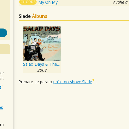
CHORDS
My Oh My
Avalie a
Slade
Álbuns
Salad Days & The Boy Friend - Original London Cast Recordings
2008
uer
r.
Prepare-se para o
próximo show: Slade
.
t
es
ra