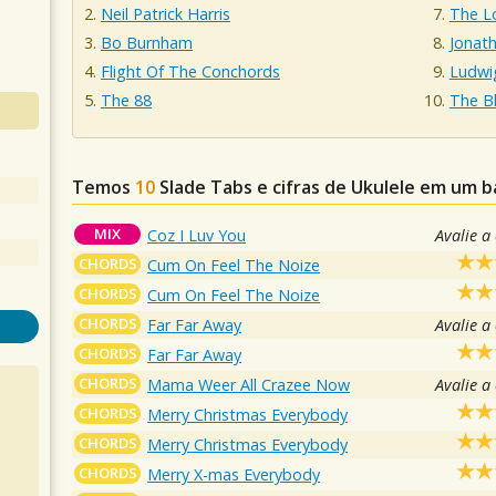
Neil Patrick Harris
The Lo
Bo Burnham
Jonat
Flight Of The Conchords
Ludwi
The 88
The B
Temos
10
Slade
Tabs e cifras de Ukulele em um 
MIX
Coz I Luv You
Avalie a
CHORDS
Cum On Feel The Noize
CHORDS
Cum On Feel The Noize
CHORDS
Far Far Away
Avalie a
CHORDS
Far Far Away
CHORDS
Mama Weer All Crazee Now
Avalie a
CHORDS
Merry Christmas Everybody
CHORDS
Merry Christmas Everybody
CHORDS
Merry X-mas Everybody