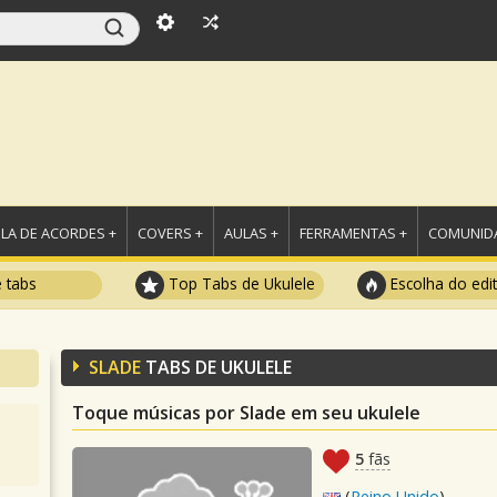
LA DE ACORDES +
COVERS +
AULAS +
FERRAMENTAS +
COMUNIDA
e tabs
Top Tabs de Ukulele
Escolha do edi
SLADE
TABS DE UKULELE
Toque músicas por Slade em seu ukulele
5
fãs
(
Reino Unido
)