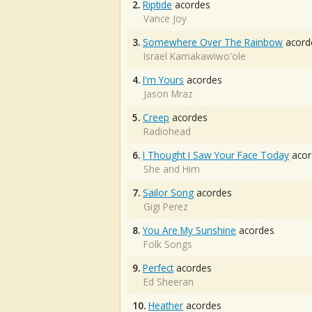
2.
Riptide
acordes
Vance Joy
3.
Somewhere Over The Rainbow
acord
Israel Kamakawiwo'ole
4.
I'm Yours
acordes
Jason Mraz
5.
Creep
acordes
Radiohead
6.
I Thought I Saw Your Face Today
acor
She and Him
7.
Sailor Song
acordes
Gigi Perez
8.
You Are My Sunshine
acordes
Folk Songs
9.
Perfect
acordes
Ed Sheeran
10.
Heather
acordes