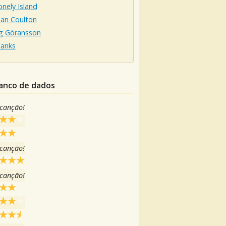
nely Island
han Coulton
g Göransson
lanks
banco de dados
 canção!
 canção!
 canção!