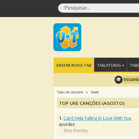
ENVIAR NOVA TAB
TABLATURAS +
TABE
Iniciant
Tabs de Ukulele
Slade
TOP UKE CANÇÕES (AGOSTO)
1.
Can't Help Falling In Love With You
acordes
Elvis Presley