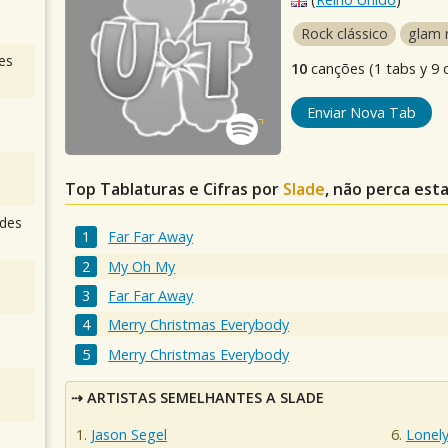
Rock clássico
glam 
es
10
canções (1 tabs y 9 c
Enviar Nova Tab
Top Tablaturas e Cifras por
Slade
, não perca est
des
Far Far Away
My Oh My
Far Far Away
Merry Christmas Everybody
Merry Christmas Everybody
ARTISTAS SEMELHANTES A SLADE
Jason Segel
Lonely