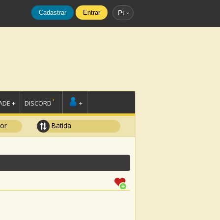
Cadastrar
Entrar
Pt
DE +
DISCORD
+
tor
Batida