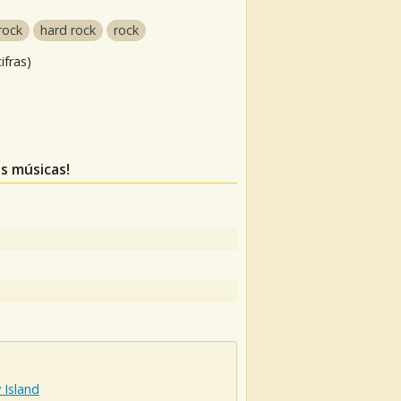
rock
hard rock
rock
ifras)
as músicas!
 Island