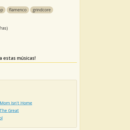
op
flamenco
grindcore
fras)
a estas músicas!
Mom Isn't Home
 The Great
ol