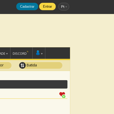
Cadastrar
Entrar
Pt
DE +
DISCORD
+
tor
Batida