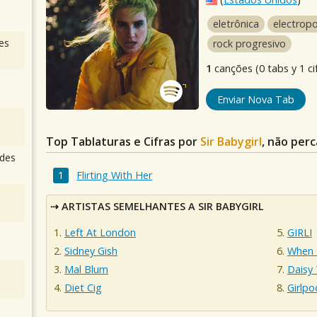
eletrônica
electrop
es
rock progresivo
1
canções (0 tabs y 1 ci
Enviar Nova Tab
Top Tablaturas e Cifras por
Sir Babygirl
, não perc
des
Flirting With Her
ARTISTAS SEMELHANTES A SIR BABYGIRL
Left At London
GIRLI
Sidney Gish
When 
Mal Blum
Daisy
Diet Cig
Girlpo