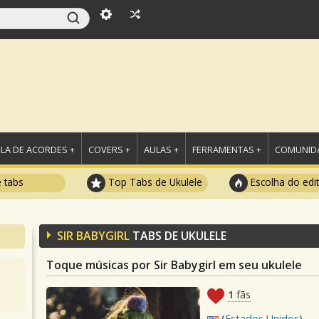
LA DE ACORDES +
COVERS +
AULAS +
FERRAMENTAS +
COMUNIDA
e tabs
Top Tabs de Ukulele
Escolha do edi
SIR BABYGIRL
TABS DE UKULELE
Toque músicas por Sir Babygirl em seu ukulele
1
fãs
(
Estados Unidos
)