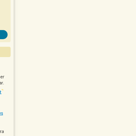
uer
r.
t
es
ra