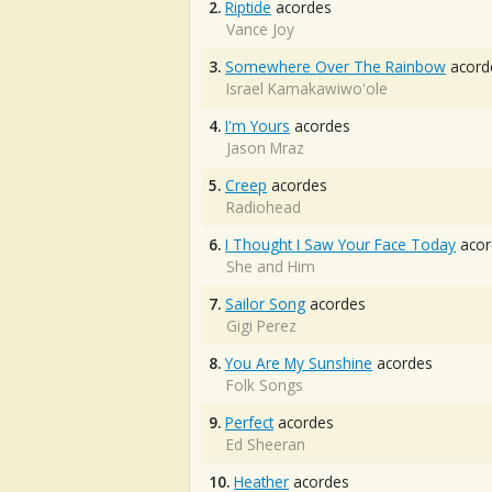
2.
Riptide
acordes
Vance Joy
3.
Somewhere Over The Rainbow
acord
Israel Kamakawiwo'ole
4.
I'm Yours
acordes
Jason Mraz
5.
Creep
acordes
Radiohead
6.
I Thought I Saw Your Face Today
acor
She and Him
7.
Sailor Song
acordes
Gigi Perez
8.
You Are My Sunshine
acordes
Folk Songs
9.
Perfect
acordes
Ed Sheeran
10.
Heather
acordes