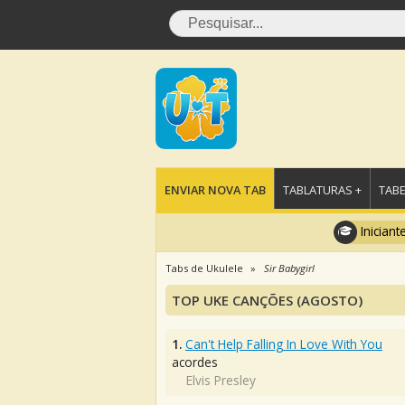
ENVIAR NOVA TAB
TABLATURAS +
TABE
Iniciant
Tabs de Ukulele
Sir Babygirl
TOP UKE CANÇÕES (AGOSTO)
1.
Can't Help Falling In Love With You
acordes
Elvis Presley