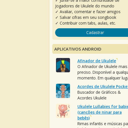
✓ Junte-se à maior comunidade de
Jogadores de Ukulele do mundo
✓ Avaliar, comentar e fazer amigos
✓ Salvar cifras em seu songbook
✓ Contribuir com tabs, aulas, etc.
Cadastrar
APLICATIVOS ANDROID
Afinador de Ukulele
O Afinador de Ukulele mais
preciso. Disponível a qualq
momento. Em qualquer luga
Acordes de Ukulele Pocke
Buscador de Gráficos &
Acordes Ukulele
Ukulele Lullabies for babi
(canções de ninar para
bebês)
Rimas infantis e músicas pa