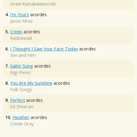
Israel Kamakawiwo'ole
4.
I'm Yours
acordes
Jason Mraz
5.
Creep
acordes
Radiohead
6.
I Thought I Saw Your Face Today
acordes
She and Him
7.
Sailor Song
acordes
Gigi Perez
8.
You Are My Sunshine
acordes
Folk Songs
9.
Perfect
acordes
Ed Sheeran
10.
Heather
acordes
Conan Gray