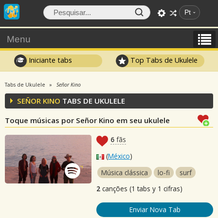
Pt
Menu
Iniciante tabs
Top Tabs de Ukulele
Tabs de Ukulele
Señor Kino
SEÑOR KINO
TABS DE UKULELE
Toque músicas por Señor Kino em seu ukulele
6
fãs
(
México
)
Música clássica
lo-fi
surf
2
canções (1 tabs y 1 cifras)
Enviar Nova Tab