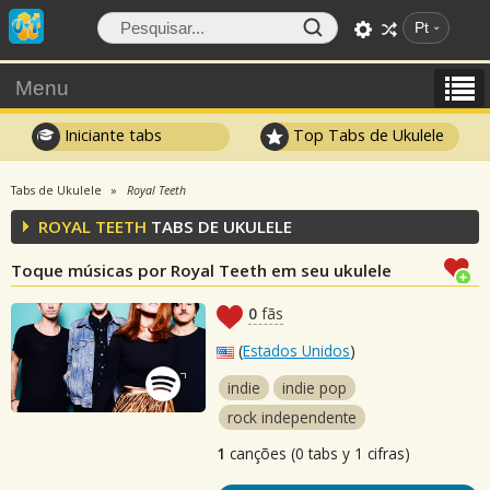
Pt
Menu
Iniciante tabs
Top Tabs de Ukulele
Tabs de Ukulele
Royal Teeth
ROYAL TEETH
TABS DE UKULELE
Toque músicas por Royal Teeth em seu ukulele
0
fãs
(
Estados Unidos
)
indie
indie pop
rock independente
1
canções (0 tabs y 1 cifras)