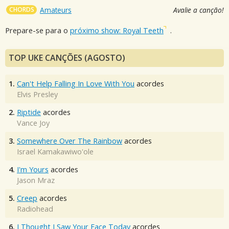
CHORDS
Amateurs
Avalie a canção!
Prepare-se para o
próximo show: Royal Teeth
.
TOP UKE CANÇÕES (AGOSTO)
1.
Can't Help Falling In Love With You
acordes
Elvis Presley
2.
Riptide
acordes
Vance Joy
3.
Somewhere Over The Rainbow
acordes
Israel Kamakawiwo'ole
4.
I'm Yours
acordes
Jason Mraz
5.
Creep
acordes
Radiohead
6.
I Thought I Saw Your Face Today
acordes