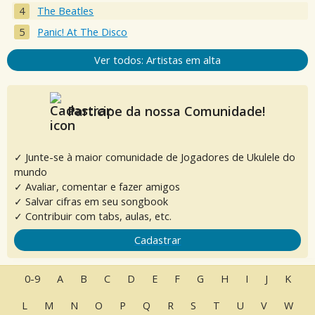
The Beatles
Panic! At The Disco
Ver todos: Artistas em alta
Participe da nossa Comunidade!
✓ Junte-se à maior comunidade de Jogadores de Ukulele do
mundo
✓ Avaliar, comentar e fazer amigos
✓ Salvar cifras em seu songbook
✓ Contribuir com tabs, aulas, etc.
Cadastrar
0-9
A
B
C
D
E
F
G
H
I
J
K
L
M
N
O
P
Q
R
S
T
U
V
W