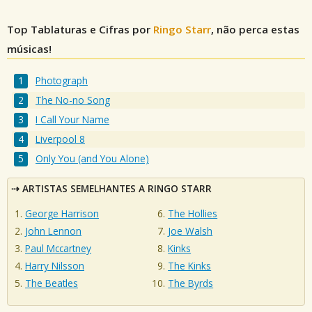
Top Tablaturas e Cifras por
Ringo Starr
, não perca estas
músicas!
Photograph
The No-no Song
I Call Your Name
Liverpool 8
Only You (and You Alone)
ARTISTAS SEMELHANTES A RINGO STARR
George Harrison
The Hollies
John Lennon
Joe Walsh
Paul Mccartney
Kinks
Harry Nilsson
The Kinks
The Beatles
The Byrds