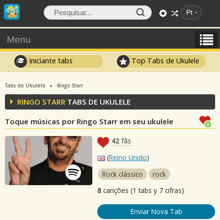
Pt
Menu
Iniciante tabs
Top Tabs de Ukulele
Tabs de Ukulele
Ringo Starr
RINGO STARR
TABS DE UKULELE
Toque músicas por Ringo Starr em seu ukulele
42
fãs
(
Reino Unido
)
Rock clássico
rock
8
canções (1 tabs y 7 cifras)
Enviar Nova Tab