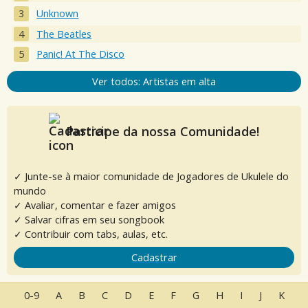
Unknown
The Beatles
Panic! At The Disco
Ver todos: Artistas em alta
Participe da nossa Comunidade!
✓ Junte-se à maior comunidade de Jogadores de Ukulele do
mundo
✓ Avaliar, comentar e fazer amigos
✓ Salvar cifras em seu songbook
✓ Contribuir com tabs, aulas, etc.
Cadastrar
0-9
A
B
C
D
E
F
G
H
I
J
K