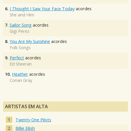
6.
I Thought I Saw Your Face Today
acordes
She and Him
7.
Sailor Song
acordes
Gigi Perez
8.
You Are My Sunshine
acordes
Folk Songs
9.
Perfect
acordes
Ed Sheeran
10.
Heather
acordes
Conan Gray
ARTISTAS EM ALTA
Twenty One Pilots
Billie Eilish