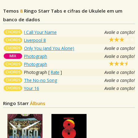
Temos
8
Ringo Starr
Tabs e cifras de Ukulele em um
banco de dados
CHORDS
I Call Your Name
Avalie a canção!
CHORDS
Liverpool 8
CHORDS
Only You (and You Alone)
Avalie a canção!
MIX
Photograph
Avalie a canção!
CHORDS
Photograph
CHORDS
Photograph
[
Rate
]
Avalie a canção!
CHORDS
The No-no Song
Avalie a canção!
CHORDS
Your 16
Avalie a canção!
Ringo Starr
Álbuns