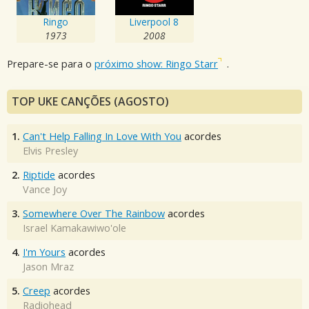
Ringo
Liverpool 8
1973
2008
Prepare-se para o
próximo show: Ringo Starr
.
TOP UKE CANÇÕES (AGOSTO)
1.
Can't Help Falling In Love With You
acordes
Elvis Presley
2.
Riptide
acordes
Vance Joy
3.
Somewhere Over The Rainbow
acordes
Israel Kamakawiwo'ole
4.
I'm Yours
acordes
Jason Mraz
5.
Creep
acordes
Radiohead