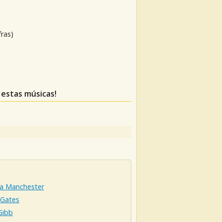
fras)
 estas músicas!
sa Manchester
 Gates
Gibb