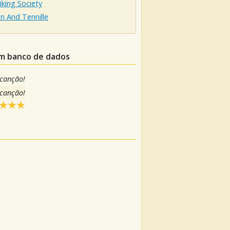
king Society
n And Tennille
um banco de dados
 canção!
 canção!