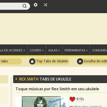
LA DE ACORDES +
COVERS +
AULAS +
FERRAMENTAS +
COMUNIDA
e tabs
Top Tabs de Ukulele
Escolha do edi
REX SMITH
TABS DE UKULELE
Toque músicas por Rex Smith em seu ukulele
0
fãs
(
Estados Unidos
)