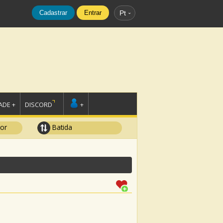
Cadastrar
Entrar
Pt
DE +
DISCORD
+
tor
Batida