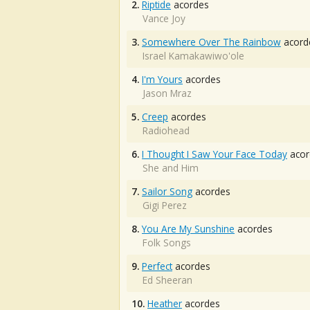
2.
Riptide
acordes
Vance Joy
3.
Somewhere Over The Rainbow
acord
Israel Kamakawiwo'ole
4.
I'm Yours
acordes
Jason Mraz
5.
Creep
acordes
Radiohead
6.
I Thought I Saw Your Face Today
acor
She and Him
7.
Sailor Song
acordes
Gigi Perez
8.
You Are My Sunshine
acordes
Folk Songs
9.
Perfect
acordes
Ed Sheeran
10.
Heather
acordes