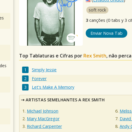
soft rock
es
3
canções (0 tabs y 3 ci
Enviar Nova Tab
Top Tablaturas e Cifras por
Rex Smith
, não perca
des
Simply Jessie
Forever
Let's Make A Memory
ARTISTAS SEMELHANTES A REX SMITH
Michael Johnson
Melis
Mary MacGregor
David
Richard Carpenter
Andy 