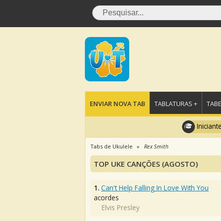
ENVIAR NOVA TAB
TABLATURAS +
TABE
Iniciant
Tabs de Ukulele
Rex Smith
TOP UKE CANÇÕES (AGOSTO)
1.
Can't Help Falling In Love With You
acordes
Elvis Presley