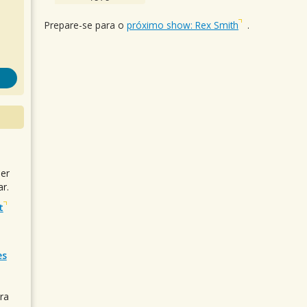
Prepare-se para o
próximo show: Rex Smith
.
uer
r.
t
es
ra