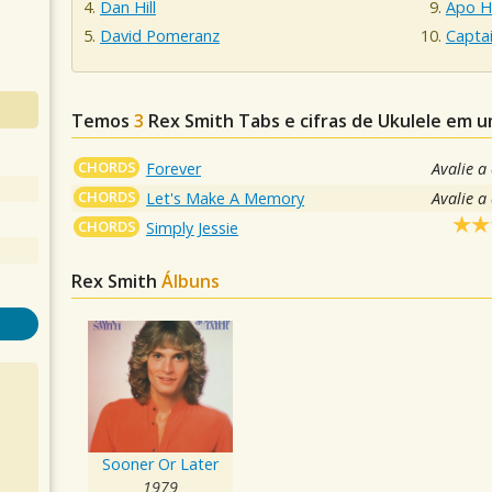
Dan Hill
Apo Hi
David Pomeranz
Captai
Temos
3
Rex Smith
Tabs e cifras de Ukulele em 
CHORDS
Forever
Avalie a
CHORDS
Let's Make A Memory
Avalie a
CHORDS
Simply Jessie
Rex Smith
Álbuns
Sooner Or Later
1979