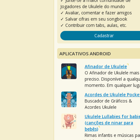
✓ Junte-se à maior comunidade de
Jogadores de Ukulele do mundo
✓ Avaliar, comentar e fazer amigos
✓ Salvar cifras em seu songbook
✓ Contribuir com tabs, aulas, etc.
Cadastrar
APLICATIVOS ANDROID
Afinador de Ukulele
O Afinador de Ukulele mais
preciso. Disponível a qualq
momento. Em qualquer luga
Acordes de Ukulele Pocke
Buscador de Gráficos &
Acordes Ukulele
Ukulele Lullabies for babi
(canções de ninar para
bebês)
Rimas infantis e músicas pa