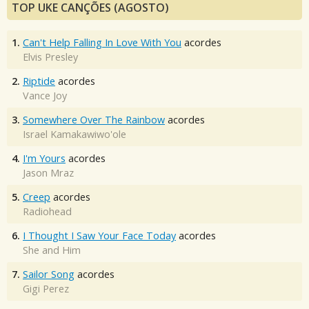
TOP UKE CANÇÕES (AGOSTO)
1.
Can't Help Falling In Love With You
acordes
Elvis Presley
2.
Riptide
acordes
Vance Joy
3.
Somewhere Over The Rainbow
acordes
Israel Kamakawiwo'ole
4.
I'm Yours
acordes
Jason Mraz
5.
Creep
acordes
Radiohead
6.
I Thought I Saw Your Face Today
acordes
She and Him
7.
Sailor Song
acordes
Gigi Perez