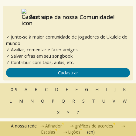
Participe da nossa Comunidade!
✓ Junte-se à maior comunidade de Jogadores de Ukulele do
mundo
✓ Avaliar, comentar e fazer amigos
✓ Salvar cifras em seu songbook
✓ Contribuir com tabs, aulas, etc.
Cadastrar
0-9
A
B
C
D
E
F
G
H
I
J
K
L
M
N
O
P
Q
R
S
T
U
V
W
X
Y
Z
A nossa rede:
Afinador
gráficos de acordes
Escalas
Lições
(en)