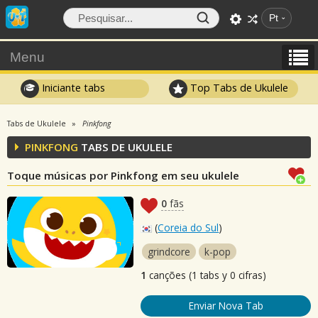
Pt
Menu
Iniciante tabs
Top Tabs de Ukulele
Tabs de Ukulele
Pinkfong
PINKFONG
TABS DE UKULELE
Toque músicas por Pinkfong em seu ukulele
0
fãs
(
Coreia do Sul
)
grindcore
k-pop
1
canções (1 tabs y 0 cifras)
Enviar Nova Tab