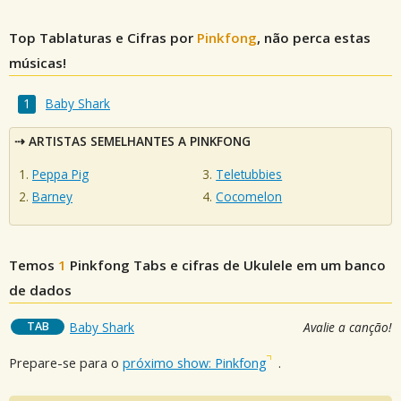
Top Tablaturas e Cifras por
Pinkfong
, não perca estas
músicas!
Baby Shark
ARTISTAS SEMELHANTES A PINKFONG
Peppa Pig
Teletubbies
Barney
Cocomelon
Temos
1
Pinkfong
Tabs e cifras de Ukulele em um banco
de dados
TAB
Baby Shark
Avalie a canção!
Prepare-se para o
próximo show: Pinkfong
.