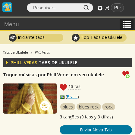
Pt
Menu
Iniciante tabs
Top Tabs de Ukulele
Tabs de Ukulele
Phill Veras
PHILL VERAS
TABS DE UKULELE
Toque músicas por Phill Veras em seu ukulele
13
fãs
(
Brasil
)
blues
blues rock
rock
3
canções (0 tabs y 3 cifras)
Enviar Nova Tab