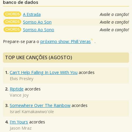
banco de dados
CHORDS
A Estrada
Avalie a canção!
CHORDS
Sorriso Ao Son
Avalie a canção!
CHORDS
Sorriso Ao Sono
Avalie a canção!
Prepare-se para o
próximo show: Phill Veras
.
TOP UKE CANÇÕES (AGOSTO)
1.
Can't Help Falling In Love With You
acordes
Elvis Presley
2.
Riptide
acordes
Vance Joy
3.
Somewhere Over The Rainbow
acordes
Israel Kamakawiwo'ole
4.
I'm Yours
acordes
Jason Mraz