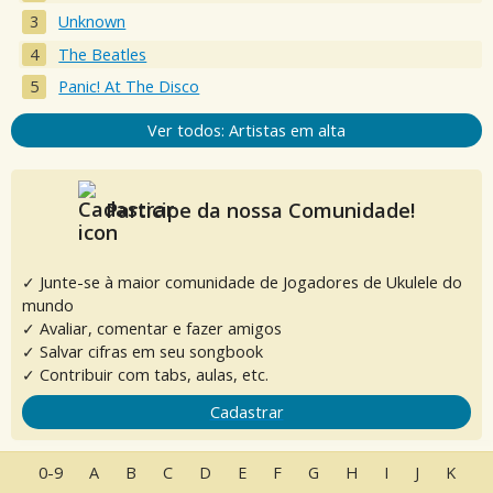
Unknown
The Beatles
Panic! At The Disco
Ver todos: Artistas em alta
Participe da nossa Comunidade!
✓ Junte-se à maior comunidade de Jogadores de Ukulele do
mundo
✓ Avaliar, comentar e fazer amigos
✓ Salvar cifras em seu songbook
✓ Contribuir com tabs, aulas, etc.
Cadastrar
0-9
A
B
C
D
E
F
G
H
I
J
K