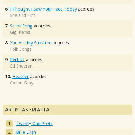
6.
I Thought I Saw Your Face Today
acordes
She and Him
7.
Sailor Song
acordes
Gigi Perez
8.
You Are My Sunshine
acordes
Folk Songs
9.
Perfect
acordes
Ed Sheeran
10.
Heather
acordes
Conan Gray
ARTISTAS EM ALTA
Twenty One Pilots
Billie Eilish