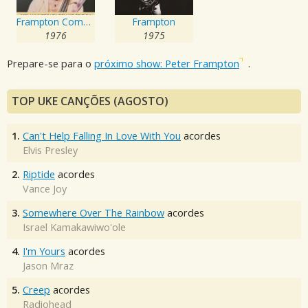
Frampton Comes Alive!
Frampton
1976
1975
Prepare-se para o
próximo show: Peter Frampton
.
TOP UKE CANÇÕES (AGOSTO)
1.
Can't Help Falling In Love With You
acordes
Elvis Presley
2.
Riptide
acordes
Vance Joy
3.
Somewhere Over The Rainbow
acordes
Israel Kamakawiwo'ole
4.
I'm Yours
acordes
Jason Mraz
5.
Creep
acordes
Radiohead