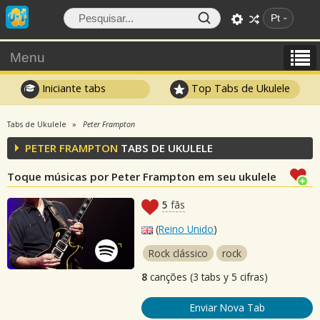
Pt
Menu
Iniciante tabs
Top Tabs de Ukulele
Tabs de Ukulele
Peter Frampton
PETER FRAMPTON
TABS DE UKULELE
Toque músicas por Peter Frampton em seu ukulele
5
fãs
(
Reino Unido
)
Rock clássico
rock
8
canções (3 tabs y 5 cifras)
Enviar Nova Tab