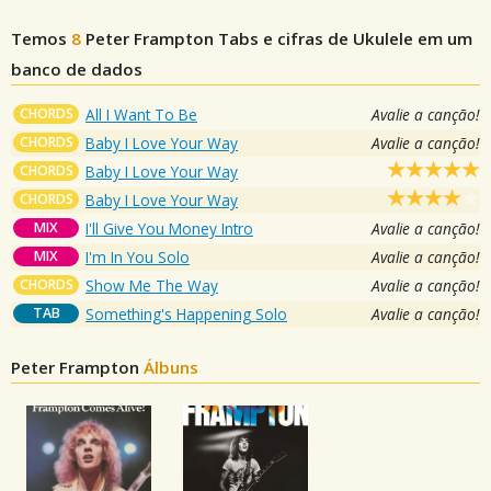
Temos
8
Peter Frampton
Tabs e cifras de Ukulele em um
banco de dados
CHORDS
All I Want To Be
Avalie a canção!
CHORDS
Baby I Love Your Way
Avalie a canção!
CHORDS
Baby I Love Your Way
CHORDS
Baby I Love Your Way
MIX
I'll Give You Money Intro
Avalie a canção!
MIX
I'm In You Solo
Avalie a canção!
CHORDS
Show Me The Way
Avalie a canção!
TAB
Something's Happening Solo
Avalie a canção!
Peter Frampton
Álbuns