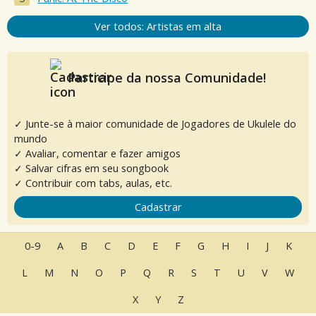
Ver todos: Artistas em alta
Participe da nossa Comunidade!
✓ Junte-se à maior comunidade de Jogadores de Ukulele do
mundo
✓ Avaliar, comentar e fazer amigos
✓ Salvar cifras em seu songbook
✓ Contribuir com tabs, aulas, etc.
Cadastrar
0-9
A
B
C
D
E
F
G
H
I
J
K
L
M
N
O
P
Q
R
S
T
U
V
W
X
Y
Z