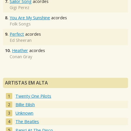
7.
Sailor Song
acordes
Gigi Perez
8.
You Are My Sunshine
acordes
Folk Songs
9.
Perfect
acordes
Ed Sheeran
10.
Heather
acordes
Conan Gray
ARTISTAS EM ALTA
Twenty One Pilots
Billie Eilish
Unknown
The Beatles
Panic! At The Disco