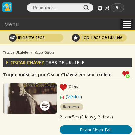
Pt
Menu
Iniciante tabs
Top Tabs de Ukulele
Tabs de Ukulele
Oscar Chávez
OSCAR CHÁVEZ
TABS DE UKULELE
Toque músicas por Oscar Chávez em seu ukulele
2
fãs
(
México
)
flamenco
2
canções (0 tabs y 2 cifras)
Enviar Nova Tab