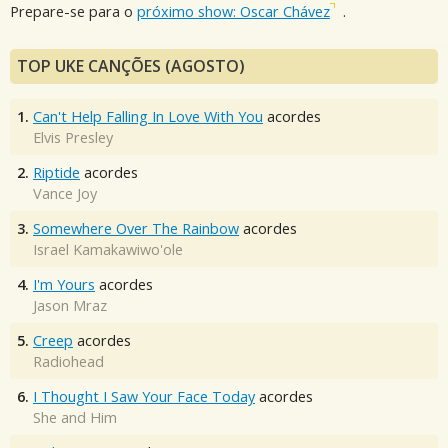
Prepare-se para o
próximo show: Oscar Chávez
.
TOP UKE CANÇÕES (AGOSTO)
1.
Can't Help Falling In Love With You
acordes
Elvis Presley
2.
Riptide
acordes
Vance Joy
3.
Somewhere Over The Rainbow
acordes
Israel Kamakawiwo'ole
4.
I'm Yours
acordes
Jason Mraz
5.
Creep
acordes
Radiohead
6.
I Thought I Saw Your Face Today
acordes
She and Him