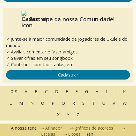
Participe da nossa Comunidade!
✓ Junte-se à maior comunidade de Jogadores de Ukulele do
mundo
✓ Avaliar, comentar e fazer amigos
✓ Salvar cifras em seu songbook
✓ Contribuir com tabs, aulas, etc.
Cadastrar
0-9
A
B
C
D
E
F
G
H
I
J
K
L
M
N
O
P
Q
R
S
T
U
V
W
X
Y
Z
A nossa rede:
Afinador
gráficos de acordes
Escalas
Lições
(en)