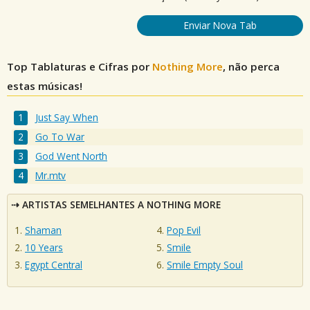
Enviar Nova Tab
Top Tablaturas e Cifras por
Nothing More
, não perca
estas músicas!
Just Say When
Go To War
God Went North
Mr.mtv
ARTISTAS SEMELHANTES A NOTHING MORE
Shaman
Pop Evil
10 Years
Smile
Egypt Central
Smile Empty Soul