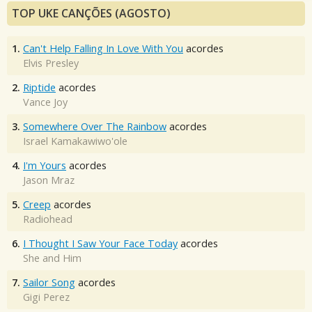
TOP UKE CANÇÕES (AGOSTO)
1.
Can't Help Falling In Love With You
acordes
Elvis Presley
2.
Riptide
acordes
Vance Joy
3.
Somewhere Over The Rainbow
acordes
Israel Kamakawiwo'ole
4.
I'm Yours
acordes
Jason Mraz
5.
Creep
acordes
Radiohead
6.
I Thought I Saw Your Face Today
acordes
She and Him
7.
Sailor Song
acordes
Gigi Perez