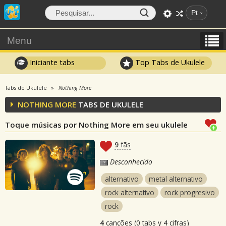
Pt
Menu
Iniciante tabs
Top Tabs de Ukulele
Tabs de Ukulele
Nothing More
NOTHING MORE
TABS DE UKULELE
Toque músicas por Nothing More em seu ukulele
9
fãs
Desconhecido
alternativo
metal alternativo
rock alternativo
rock progresivo
rock
4
canções (0 tabs y 4 cifras)