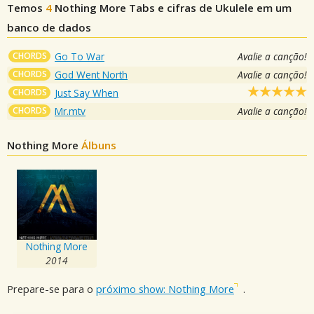
Temos
4
Nothing More
Tabs e cifras de Ukulele em um
banco de dados
CHORDS
Go To War
Avalie a canção!
CHORDS
God Went North
Avalie a canção!
CHORDS
Just Say When
CHORDS
Mr.mtv
Avalie a canção!
Nothing More
Álbuns
Nothing More
2014
Prepare-se para o
próximo show: Nothing More
.