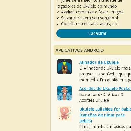
✓ Junte-se à maior comunidade de
Jogadores de Ukulele do mundo
✓ Avaliar, comentar e fazer amigos
✓ Salvar cifras em seu songbook
✓ Contribuir com tabs, aulas, etc.
Cadastrar
APLICATIVOS ANDROID
Afinador de Ukulele
O Afinador de Ukulele mais
preciso. Disponível a qualq
momento. Em qualquer luga
Acordes de Ukulele Pocke
Buscador de Gráficos &
Acordes Ukulele
Ukulele Lullabies for babi
(canções de ninar para
bebês)
Rimas infantis e músicas pa