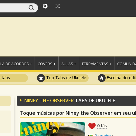
LA DE ACORDES +
COVERS +
AULAS +
FERRAMENTAS +
COMUNIDA
e tabs
Top Tabs de Ukulele
Escolha do edi
NINEY THE OBSERVER
TABS DE UKULELE
Toque músicas por Niney the Observer em seu u
0
fãs
(
Jamaica
)