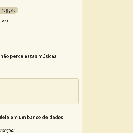
s reggae
fras)
, não perca estas músicas!
ulele em um banco de dados
 canção!