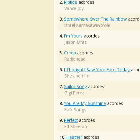
2.
Riptide
acordes
Vance Joy
3.
Somewhere Over The Rainbow
acord
Israel Kamakawiwo'ole
4.
I'm Yours
acordes
Jason Mraz
5.
Creep
acordes
Radiohead
6.
I Thought I Saw Your Face Today
acor
She and Him
7.
Sailor Song
acordes
Gigi Perez
8.
You Are My Sunshine
acordes
Folk Songs
9.
Perfect
acordes
Ed Sheeran
10.
Heather
acordes