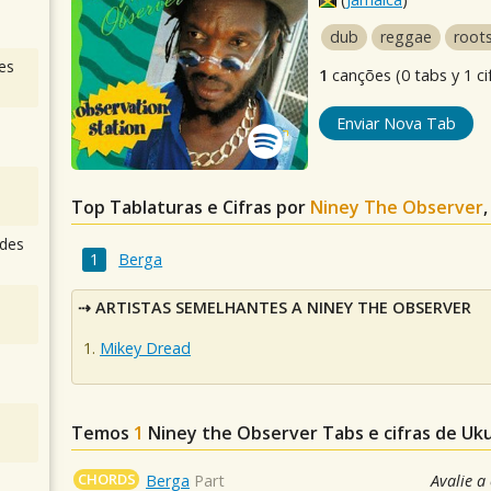
dub
reggae
root
es
1
canções (0 tabs y 1 ci
Enviar Nova Tab
Top Tablaturas e Cifras por
Niney The Observer
des
Berga
ARTISTAS SEMELHANTES A NINEY THE OBSERVER
Mikey Dread
Temos
1
Niney the Observer
Tabs e cifras de Uk
CHORDS
Berga
Part
Avalie a