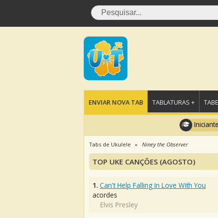
ENVIAR NOVA TAB
TABLATURAS +
TABE
Iniciant
Tabs de Ukulele
Niney the Observer
TOP UKE CANÇÕES (AGOSTO)
1.
Can't Help Falling In Love With You
acordes
Elvis Presley