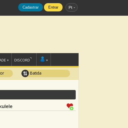
Cadastrar
Entrar
Pt
DE +
DISCORD
+
tor
Batida
kulele