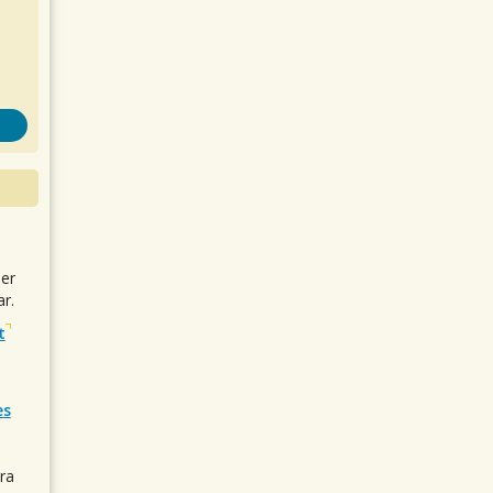
uer
r.
t
es
ra