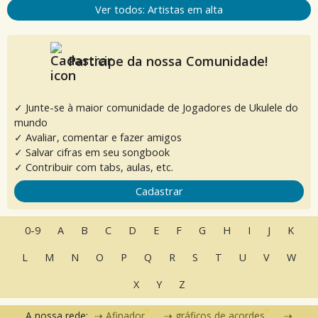
Ver todos: Artistas em alta
Participe da nossa Comunidade!
✓ Junte-se à maior comunidade de Jogadores de Ukulele do
mundo
✓ Avaliar, comentar e fazer amigos
✓ Salvar cifras em seu songbook
✓ Contribuir com tabs, aulas, etc.
Cadastrar
0-9
A
B
C
D
E
F
G
H
I
J
K
L
M
N
O
P
Q
R
S
T
U
V
W
X
Y
Z
A nossa rede:
Afinador
gráficos de acordes