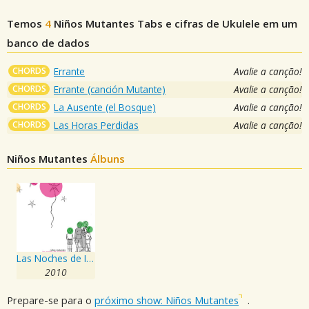
Temos
4
Niños Mutantes
Tabs e cifras de Ukulele em um
banco de dados
CHORDS
Errante
Avalie a canção!
CHORDS
Errante (canción Mutante)
Avalie a canção!
CHORDS
La Ausente (el Bosque)
Avalie a canção!
CHORDS
Las Horas Perdidas
Avalie a canção!
Niños Mutantes
Álbuns
Las Noches de Insomnio
2010
Prepare-se para o
próximo show: Niños Mutantes
.