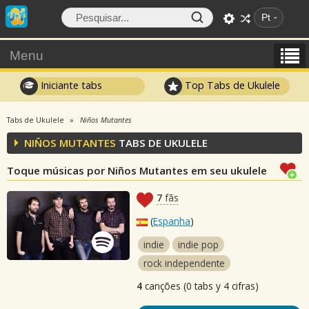
Pt
Menu
Iniciante tabs
Top Tabs de Ukulele
Tabs de Ukulele
Niños Mutantes
NIÑOS MUTANTES
TABS DE UKULELE
Toque músicas por Niños Mutantes em seu ukulele
7
fãs
(
Espanha
)
indie
indie pop
rock independente
4
canções (0 tabs y 4 cifras)