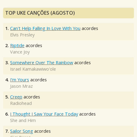
TOP UKE CANÇÕES (AGOSTO)
1.
Can't Help Falling In Love With You
acordes
Elvis Presley
2.
Riptide
acordes
Vance Joy
3.
Somewhere Over The Rainbow
acordes
Israel Kamakawiwo'ole
4.
I'm Yours
acordes
Jason Mraz
5.
Creep
acordes
Radiohead
6.
I Thought I Saw Your Face Today
acordes
She and Him
7.
Sailor Song
acordes