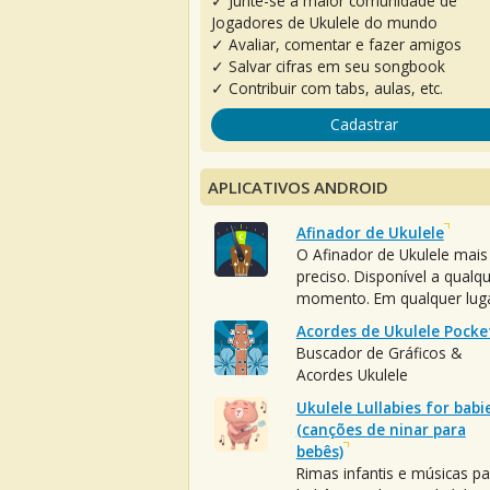
✓ Junte-se à maior comunidade de
Jogadores de Ukulele do mundo
✓ Avaliar, comentar e fazer amigos
✓ Salvar cifras em seu songbook
✓ Contribuir com tabs, aulas, etc.
Cadastrar
APLICATIVOS ANDROID
Afinador de Ukulele
O Afinador de Ukulele mais
preciso. Disponível a qualq
momento. Em qualquer luga
Acordes de Ukulele Pocke
Buscador de Gráficos &
Acordes Ukulele
Ukulele Lullabies for babi
(canções de ninar para
bebês)
Rimas infantis e músicas pa