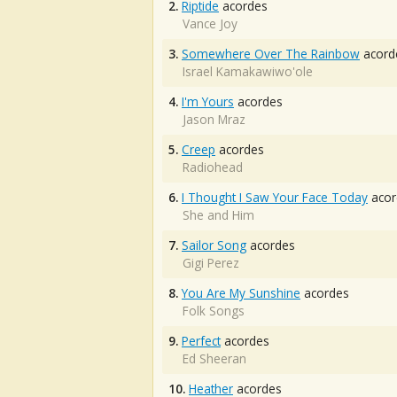
2.
Riptide
acordes
Vance Joy
3.
Somewhere Over The Rainbow
acord
Israel Kamakawiwo'ole
4.
I'm Yours
acordes
Jason Mraz
5.
Creep
acordes
Radiohead
6.
I Thought I Saw Your Face Today
acor
She and Him
7.
Sailor Song
acordes
Gigi Perez
8.
You Are My Sunshine
acordes
Folk Songs
9.
Perfect
acordes
Ed Sheeran
10.
Heather
acordes