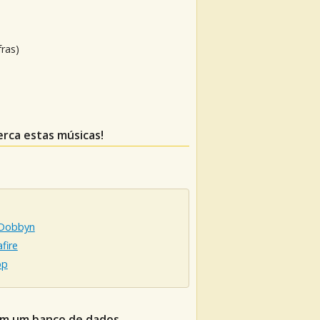
fras)
erca estas músicas!
Dobbyn
fire
op
 em um banco de dados