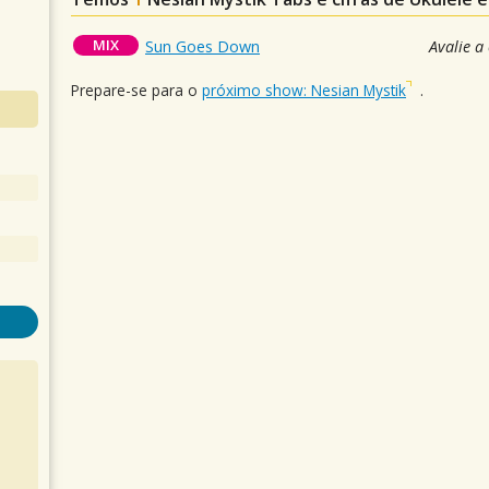
MIX
Sun Goes Down
Avalie a
Prepare-se para o
próximo show: Nesian Mystik
.