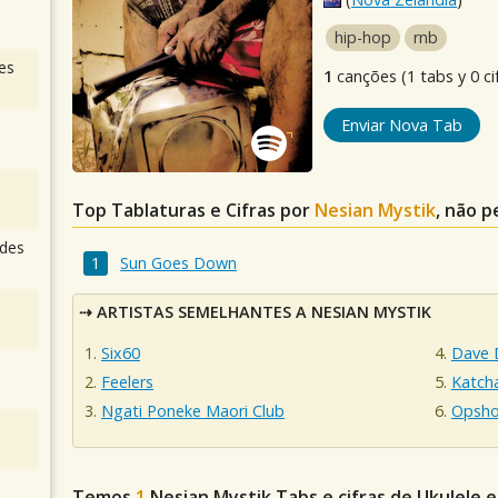
hip-hop
rnb
es
1
canções (1 tabs y 0 ci
Enviar Nova Tab
Top Tablaturas e Cifras por
Nesian Mystik
, não p
des
Sun Goes Down
ARTISTAS SEMELHANTES A NESIAN MYSTIK
Six60
Dave 
Feelers
Katcha
Ngati Poneke Maori Club
Opsh
Temos
1
Nesian Mystik
Tabs e cifras de Ukulele