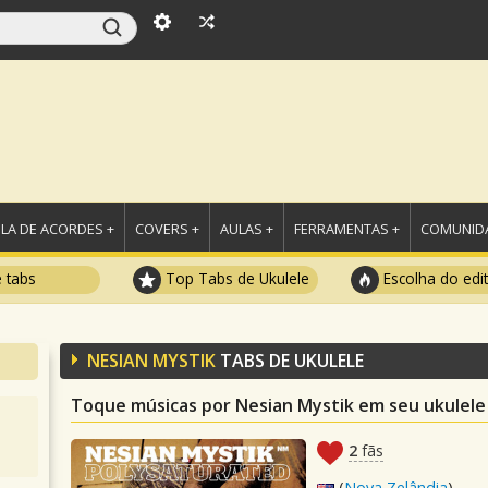
LA DE ACORDES +
COVERS +
AULAS +
FERRAMENTAS +
COMUNIDA
e tabs
Top Tabs de Ukulele
Escolha do edi
NESIAN MYSTIK
TABS DE UKULELE
Toque músicas por Nesian Mystik em seu ukulele
2
fãs
(
Nova Zelândia
)