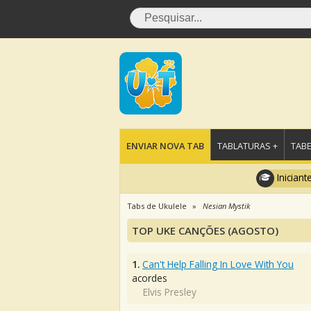
ENVIAR NOVA TAB
TABLATURAS +
TABE
Iniciant
Tabs de Ukulele
Nesian Mystik
TOP UKE CANÇÕES (AGOSTO)
1.
Can't Help Falling In Love With You
acordes
Elvis Presley