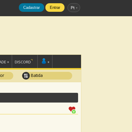
Cadastrar
Entrar
Pt
DE +
DISCORD
+
tor
Batida