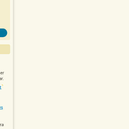
uer
r.
t
es
ra