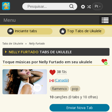
Pt
Menu
Iniciante tabs
Top Tabs de Ukulele
Tabs de Ukulele
Nelly Furtado
NELLY FURTADO
TABS DE UKULELE
Toque músicas por Nelly Furtado em seu ukulele
38
fãs
(
Canadá
)
flamenco
pop
10
canções (0 tabs y 10 cifras)
Enviar Nova Tab