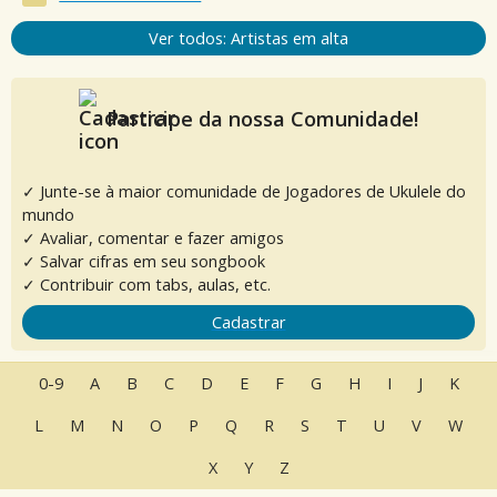
Ver todos: Artistas em alta
Participe da nossa Comunidade!
✓ Junte-se à maior comunidade de Jogadores de Ukulele do
mundo
✓ Avaliar, comentar e fazer amigos
✓ Salvar cifras em seu songbook
✓ Contribuir com tabs, aulas, etc.
Cadastrar
0-9
A
B
C
D
E
F
G
H
I
J
K
L
M
N
O
P
Q
R
S
T
U
V
W
X
Y
Z