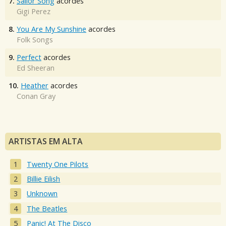
7.
Sailor Song
acordes
Gigi Perez
8.
You Are My Sunshine
acordes
Folk Songs
9.
Perfect
acordes
Ed Sheeran
10.
Heather
acordes
Conan Gray
ARTISTAS EM ALTA
Twenty One Pilots
Billie Eilish
Unknown
The Beatles
Panic! At The Disco