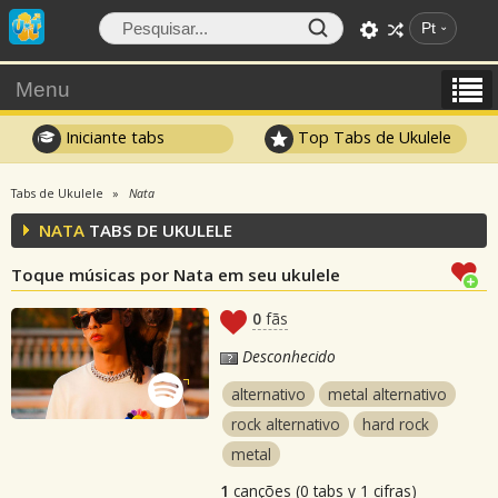
Pt
Menu
Iniciante tabs
Top Tabs de Ukulele
Tabs de Ukulele
Nata
NATA
TABS DE UKULELE
Toque músicas por Nata em seu ukulele
0
fãs
Desconhecido
alternativo
metal alternativo
rock alternativo
hard rock
metal
1
canções (0 tabs y 1 cifras)