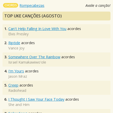
CHORDS
Rompecabezas
Avalie a canção!
TOP UKE CANÇÕES (AGOSTO)
1.
Can't Help Falling In Love With You
acordes
Elvis Presley
2.
Riptide
acordes
Vance Joy
3.
Somewhere Over The Rainbow
acordes
Israel Kamakawiwo'ole
4.
I'm Yours
acordes
Jason Mraz
5.
Creep
acordes
Radiohead
6.
I Thought I Saw Your Face Today
acordes
She and Him