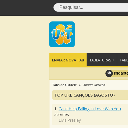
ENVIAR NOVA TAB
TABLATURAS +
TABE
Iniciant
Tabs de Ukulele
Miriam Makeba
TOP UKE CANÇÕES (AGOSTO)
1.
Can't Help Falling In Love With You
acordes
Elvis Presley