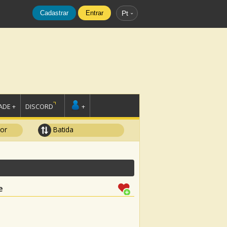
Cadastrar
Entrar
Pt
DE +
DISCORD
+
tor
Batida
e