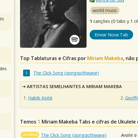
world music
es
1
canções (0 tabs y 1 ci
Enviar Nova Tab
Top Tablaturas e Cifras por
Miriam Makeba
, não 
des
The Click Song (qongqothwane)
ARTISTAS SEMELHANTES A MIRIAM MAKEBA
Habib Koité
Geoff
Temos
1
Miriam Makeba
Tabs e cifras de Ukulel
CHORDS
The Click Song (qongqothwane)
Avalie a