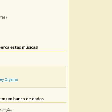
fras)
perca estas músicas!
rey Oryema
e em um banco de dados
 canção!