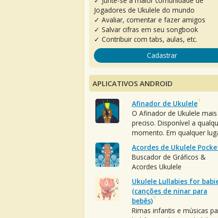
✓ Junte-se à maior comunidade de
Jogadores de Ukulele do mundo
✓ Avaliar, comentar e fazer amigos
✓ Salvar cifras em seu songbook
✓ Contribuir com tabs, aulas, etc.
Cadastrar
APLICATIVOS ANDROID
Afinador de Ukulele
O Afinador de Ukulele mais
preciso. Disponível a qualq
momento. Em qualquer luga
Acordes de Ukulele Pocke
Buscador de Gráficos &
Acordes Ukulele
Ukulele Lullabies for babi
(canções de ninar para
bebês)
Rimas infantis e músicas pa