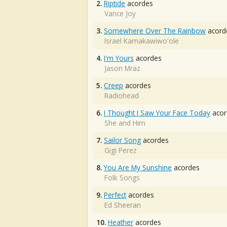
2.
Riptide
acordes
Vance Joy
3.
Somewhere Over The Rainbow
acord
Israel Kamakawiwo'ole
4.
I'm Yours
acordes
Jason Mraz
5.
Creep
acordes
Radiohead
6.
I Thought I Saw Your Face Today
acor
She and Him
7.
Sailor Song
acordes
Gigi Perez
8.
You Are My Sunshine
acordes
Folk Songs
9.
Perfect
acordes
Ed Sheeran
10.
Heather
acordes