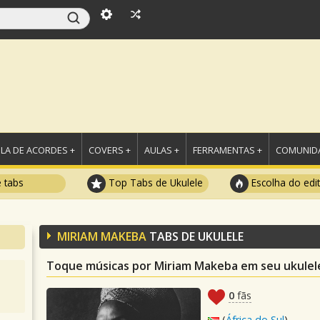
LA DE ACORDES +
COVERS +
AULAS +
FERRAMENTAS +
COMUNIDA
e tabs
Top Tabs de Ukulele
Escolha do edi
MIRIAM MAKEBA
TABS DE UKULELE
Toque músicas por Miriam Makeba em seu ukulel
0
fãs
(
África do Sul
)