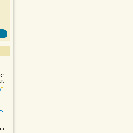
uer
r.
t
es
ra