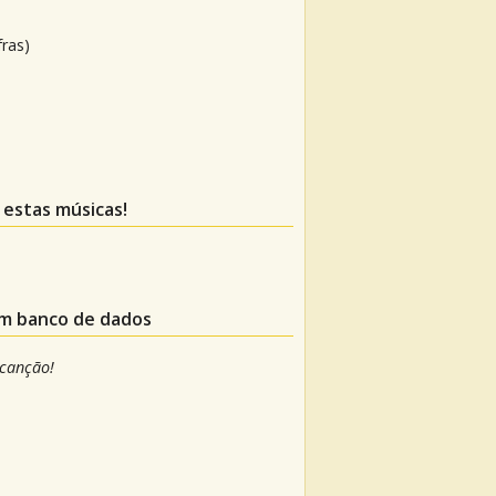
fras)
 estas músicas!
um banco de dados
 canção!