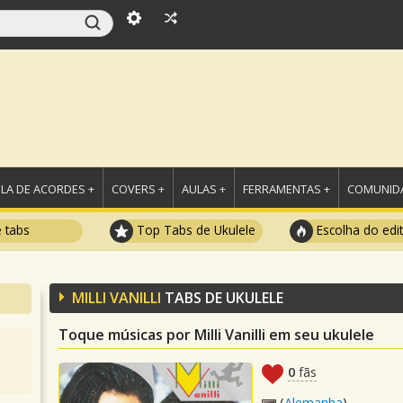
LA DE ACORDES +
COVERS +
AULAS +
FERRAMENTAS +
COMUNIDA
e tabs
Top Tabs de Ukulele
Escolha do edi
MILLI VANILLI
TABS DE UKULELE
Toque músicas por Milli Vanilli em seu ukulele
0
fãs
(
Alemanha
)