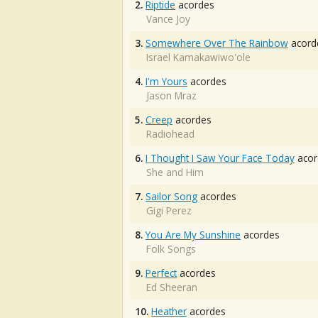
2.
Riptide
acordes
Vance Joy
3.
Somewhere Over The Rainbow
acord
Israel Kamakawiwo'ole
4.
I'm Yours
acordes
Jason Mraz
5.
Creep
acordes
Radiohead
6.
I Thought I Saw Your Face Today
acor
She and Him
7.
Sailor Song
acordes
Gigi Perez
8.
You Are My Sunshine
acordes
Folk Songs
9.
Perfect
acordes
Ed Sheeran
10.
Heather
acordes