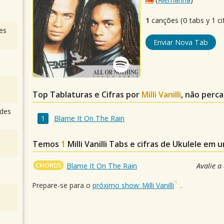
1
canções (0 tabs y 1 ci
es
Enviar Nova Tab
Top Tablaturas e Cifras por
Milli Vanilli
, não perca
des
Blame It On The Rain
Temos
1
Milli Vanilli
Tabs e cifras de Ukulele em 
CHORDS
Blame It On The Rain
Avalie a
Prepare-se para o
próximo show: Milli Vanilli
.