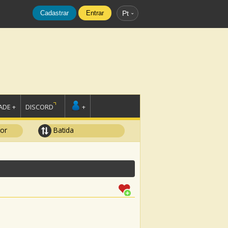
Cadastrar
Entrar
Pt
DE +
DISCORD
+
tor
Batida