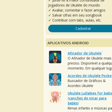
✓ Junte-se à maior comunidade de
Jogadores de Ukulele do mundo
✓ Avaliar, comentar e fazer amigos
✓ Salvar cifras em seu songbook
✓ Contribuir com tabs, aulas, etc.
Cadastrar
APLICATIVOS ANDROID
Afinador de Ukulele
O Afinador de Ukulele mais
preciso. Disponível a qualq
momento. Em qualquer luga
Acordes de Ukulele Pocke
Buscador de Gráficos &
Acordes Ukulele
Ukulele Lullabies for babi
(canções de ninar para
bebês)
Rimas infantis e músicas pa