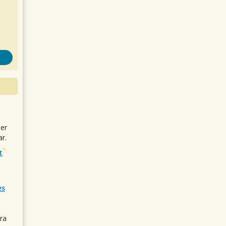
uer
r.
t
es
ra