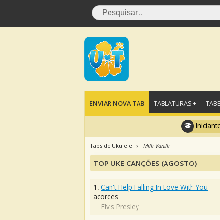
ENVIAR NOVA TAB
TABLATURAS +
TABE
Iniciant
Tabs de Ukulele
Milli Vanilli
TOP UKE CANÇÕES (AGOSTO)
1.
Can't Help Falling In Love With You
acordes
Elvis Presley