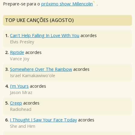
Prepare-se para o
próximo show: Millencolin
.
TOP UKE CANÇÕES (AGOSTO)
1.
Can't Help Falling In Love With You
acordes
Elvis Presley
2.
Riptide
acordes
Vance Joy
3.
Somewhere Over The Rainbow
acordes
Israel Kamakawiwo'ole
4.
I'm Yours
acordes
Jason Mraz
5.
Creep
acordes
Radiohead
6.
I Thought I Saw Your Face Today
acordes
She and Him