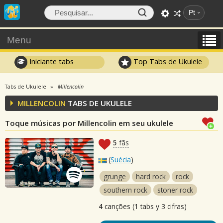
Pt
Menu
Iniciante tabs
Top Tabs de Ukulele
Tabs de Ukulele
Millencolin
MILLENCOLIN
TABS DE UKULELE
Toque músicas por Millencolin em seu ukulele
5
fãs
(
Suécia
)
grunge
hard rock
rock
southern rock
stoner rock
4
canções (1 tabs y 3 cifras)