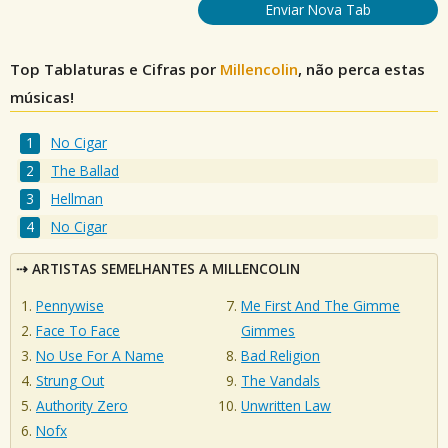
Enviar Nova Tab
Top Tablaturas e Cifras por
Millencolin
, não perca estas
músicas!
No Cigar
The Ballad
Hellman
No Cigar
ARTISTAS SEMELHANTES A MILLENCOLIN
Pennywise
Me First And The Gimme
Face To Face
Gimmes
No Use For A Name
Bad Religion
Strung Out
The Vandals
Authority Zero
Unwritten Law
Nofx