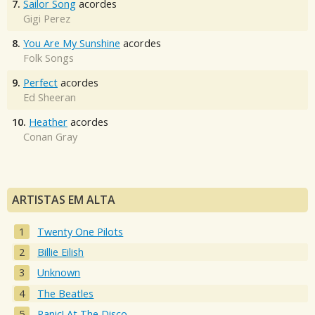
7.
Sailor Song
acordes
Gigi Perez
8.
You Are My Sunshine
acordes
Folk Songs
9.
Perfect
acordes
Ed Sheeran
10.
Heather
acordes
Conan Gray
ARTISTAS EM ALTA
Twenty One Pilots
Billie Eilish
Unknown
The Beatles
Panic! At The Disco