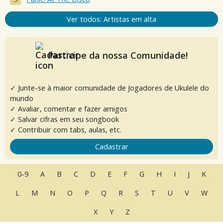
Ver todos: Artistas em alta
Participe da nossa Comunidade!
✓ Junte-se à maior comunidade de Jogadores de Ukulele do
mundo
✓ Avaliar, comentar e fazer amigos
✓ Salvar cifras em seu songbook
✓ Contribuir com tabs, aulas, etc.
Cadastrar
0-9
A
B
C
D
E
F
G
H
I
J
K
L
M
N
O
P
Q
R
S
T
U
V
W
X
Y
Z