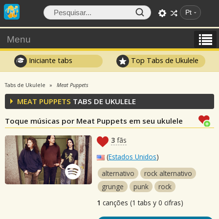
Pt
Menu
Iniciante tabs
Top Tabs de Ukulele
Tabs de Ukulele
Meat Puppets
MEAT PUPPETS
TABS DE UKULELE
Toque músicas por Meat Puppets em seu ukulele
3
fãs
(
Estados Unidos
)
alternativo
rock alternativo
grunge
punk
rock
1
canções (1 tabs y 0 cifras)