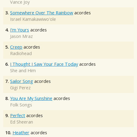
Vance Joy
3.
Somewhere Over The Rainbow
acordes
Israel Kamakawiwo'ole
4.
I'm Yours
acordes
Jason Mraz
5.
Creep
acordes
Radiohead
6.
I Thought I Saw Your Face Today
acordes
She and Him
7.
Sailor Song
acordes
Gigi Perez
8.
You Are My Sunshine
acordes
Folk Songs
9.
Perfect
acordes
Ed Sheeran
10.
Heather
acordes