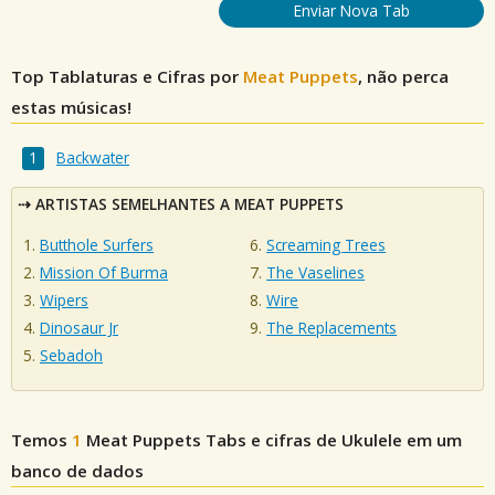
Enviar Nova Tab
Top Tablaturas e Cifras por
Meat Puppets
, não perca
estas músicas!
Backwater
ARTISTAS SEMELHANTES A MEAT PUPPETS
Butthole Surfers
Screaming Trees
Mission Of Burma
The Vaselines
Wipers
Wire
Dinosaur Jr
The Replacements
Sebadoh
Temos
1
Meat Puppets
Tabs e cifras de Ukulele em um
banco de dados