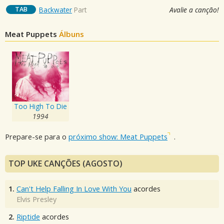
TAB
Backwater
Part
Avalie a canção!
Meat Puppets
Álbuns
Too High To Die
1994
Prepare-se para o
próximo show: Meat Puppets
.
TOP UKE CANÇÕES (AGOSTO)
1.
Can't Help Falling In Love With You
acordes
Elvis Presley
2.
Riptide
acordes