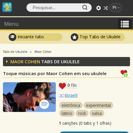
Pt
Menu
Iniciante tabs
Top Tabs de Ukulele
Tabs de Ukulele
Maor Cohen
MAOR COHEN
TABS DE UKULELE
Toque músicas por Maor Cohen em seu ukulele
0
fãs
(
Israel
)
eletrônica
experimental
latino
rock
salsa
1
canções (0 tabs y 1 cifras)