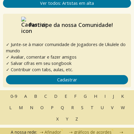
Ver todos: Artistas em alta
Participe da nossa Comunidade!
✓ Junte-se à maior comunidade de Jogadores de Ukulele do
mundo
✓ Avaliar, comentar e fazer amigos
✓ Salvar cifras em seu songbook
✓ Contribuir com tabs, aulas, etc.
Cadastrar
0-9
A
B
C
D
E
F
G
H
I
J
K
L
M
N
O
P
Q
R
S
T
U
V
W
X
Y
Z
A nossa rede:
Afinador
gráficos de acordes