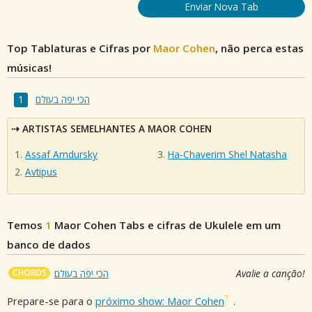
Enviar Nova Tab
Top Tablaturas e Cifras por
Maor Cohen
, não perca estas
músicas!
הכי יפה בעולם
ARTISTAS SEMELHANTES A MAOR COHEN
Assaf Amdursky
Ha-Chaverim Shel Natasha
Avtipus
Temos
1
Maor Cohen
Tabs e cifras de Ukulele em um
banco de dados
CHORDS
הכי יפה בעולם
Avalie a canção!
Prepare-se para o
próximo show: Maor Cohen
.