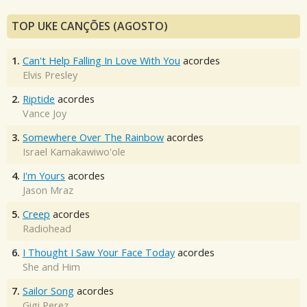
TOP UKE CANÇÕES (AGOSTO)
1.
Can't Help Falling In Love With You
acordes
Elvis Presley
2.
Riptide
acordes
Vance Joy
3.
Somewhere Over The Rainbow
acordes
Israel Kamakawiwo'ole
4.
I'm Yours
acordes
Jason Mraz
5.
Creep
acordes
Radiohead
6.
I Thought I Saw Your Face Today
acordes
She and Him
7.
Sailor Song
acordes
Gigi Perez