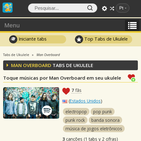
Pt
Menu
Iniciante tabs
Top Tabs de Ukulele
Tabs de Ukulele
Man Overboard
MAN OVERBOARD
TABS DE UKULELE
Toque músicas por Man Overboard em seu ukulele
7
fãs
(
Estados Unidos
)
electropop
pop punk
punk rock
banda sonora
música de jogos eletrônicos
3
canções (1 tabs y 2 cifras)