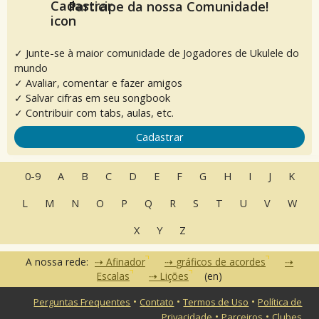
Participe da nossa Comunidade!
✓ Junte-se à maior comunidade de Jogadores de Ukulele do
mundo
✓ Avaliar, comentar e fazer amigos
✓ Salvar cifras em seu songbook
✓ Contribuir com tabs, aulas, etc.
Cadastrar
0-9
A
B
C
D
E
F
G
H
I
J
K
L
M
N
O
P
Q
R
S
T
U
V
W
X
Y
Z
A nossa rede:
Afinador
gráficos de acordes
Escalas
Lições
(en)
•
•
•
Perguntas Frequentes
Contato
Termos de Uso
Política de
•
•
Privacidade
Parceiros
Clubes