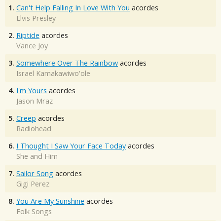
1.
Can't Help Falling In Love With You
acordes
Elvis Presley
2.
Riptide
acordes
Vance Joy
3.
Somewhere Over The Rainbow
acordes
Israel Kamakawiwo'ole
4.
I'm Yours
acordes
Jason Mraz
5.
Creep
acordes
Radiohead
6.
I Thought I Saw Your Face Today
acordes
She and Him
7.
Sailor Song
acordes
Gigi Perez
8.
You Are My Sunshine
acordes
Folk Songs